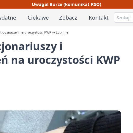
Uwaga! Burze (komunikat RSO)
ydatne
Ciekawe
Zobacz
Kontakt
ąt odznaczeń na uroczystości KWP w Lublinie
jonariuszy i
eń na uroczystości KWP