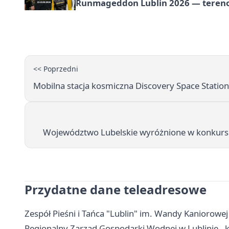
Runmageddon Lublin 2026 — tereno
<< Poprzedni
Mobilna stacja kosmiczna Discovery Space Statio
Województwo Lubelskie wyróżnione w konkur
Przydatne dane teleadresowe
Zespół Pieśni i Tańca "Lublin" im. Wandy Kaniorowej -
Regionalny Zarząd Gospodarki Wodnej w Lublinie - k