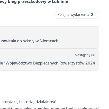
wy bieg przeszkodowy w Lublinie
Kolejne wydarzenia
n zawitała do szkoły w Niemcach
Następny >>
sie "Województwo Bezpiecznych Rowerzystów 2024
 kontakt, historia, działalność
ontakt, pozwolenia wodno-prawne i zgłaszanie awarii