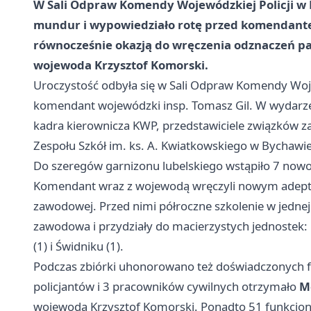
W Sali Odpraw Komendy Wojewódzkiej Policji w L
mundur i wypowiedziało rotę przed komendante
równocześnie okazją do wręczenia odznaczeń pa
wojewoda Krzysztof Komorski.
Uroczystość odbyła się w Sali Odpraw Komendy Woje
komendant wojewódzki insp. Tomasz Gil. W wydarzen
kadra kierownicza KWP, przedstawiciele związków
Zespołu Szkół im. ks. A. Kwiatkowskiego w Bychawie
Do szeregów garnizonu lubelskiego wstąpiło 7 nowo 
Komendant wraz z wojewodą wręczyli nowym adepto
zawodowej. Przed nimi półroczne szkolenie w jednej 
zawodowa i przydziały do macierzystych jednostek:
(1) i Świdniku (1).
Podczas zbiórki uhonorowano też doświadczonych f
policjantów i 3 pracowników cywilnych otrzymało
M
wojewoda Krzysztof Komorski. Ponadto 51 funkcjo