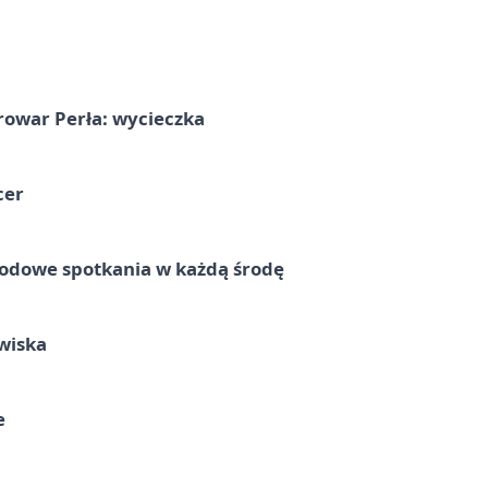
rowar Perła: wycieczka
cer
rodowe spotkania w każdą środę
wiska
e