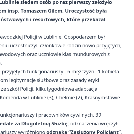
ublinie siedem osób po raz pierwszy założyło
m insp. Tomaszem Gilem. Uroczystość była
ństwowych i resortowych, które przekazał
wódzkiej Policji w Lublinie. Gospodarzem był
iu uczestniczyli członkowie rodzin nowo przyjętych,
 zawodowych oraz uczniowie klas mundurowych z
.
przyjętych funkcjonariuszy - 6 mężczyzn i 1 kobieta.
m legitymacje służbowe oraz zasady etyki
ze szkół Policji, kilkutygodniowa adaptacja
 Komenda w Lublinie (3), Chełmie (2), Krasnymstawie
unkcjonariuszy i pracowników cywilnych. 39
edale za Długoletnią Służbę
; odznaczenia wręczył
nariuszy wyróżniono
odznaką “Zasłużony Policjant”
.