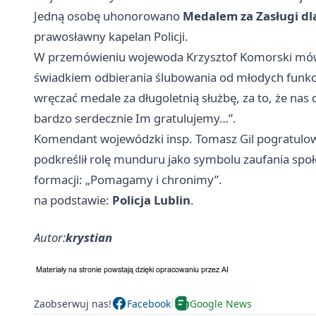
Jedną osobę uhonorowano
Medalem za Zasługi dla
prawosławny kapelan Policji.
W przemówieniu wojewoda Krzysztof Komorski mówił:
świadkiem odbierania ślubowania od młodych funkcjon
wręczać medale za długoletnią służbę, za to, że nas c
bardzo serdecznie Im gratulujemy…”.
Komendant wojewódzki insp. Tomasz Gil pogratulow
podkreślił rolę munduru jako symbolu zaufania spo
formacji: „Pomagamy i chronimy”.
na podstawie:
Policja Lublin
.
Autor:
krystian
Zaobserwuj nas!
Facebook
Google News