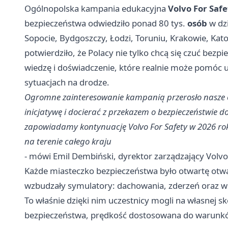
Ogólnopolska kampania edukacyjna
Volvo For Safe
bezpieczeństwa odwiedziło ponad 80 tys.
osób
w dzi
Sopocie, Bydgoszczy, Łodzi, Toruniu, Krakowie, Kat
potwierdziło, że Polacy nie tylko chcą się czuć bezp
wiedzę i doświadczenie, które realnie może pomóc 
sytuacjach na drodze.
Ogromne zainteresowanie kampanią przerosło nasze oc
inicjatywę i docierać z przekazem o bezpieczeństwie do 
zapowiadamy kontynuację Volvo For Safety w 2026 ro
na terenie całego kraju
- mówi Emil Dembiński, dyrektor zarządzający Volvo
Każde miasteczko bezpieczeństwa było otwartę otwar
wzbudzały symulatory: dachowania, zderzeń oraz wi
To właśnie dzięki nim uczestnicy mogli na własnej s
bezpieczeństwa, prędkość dostosowana do warunkó