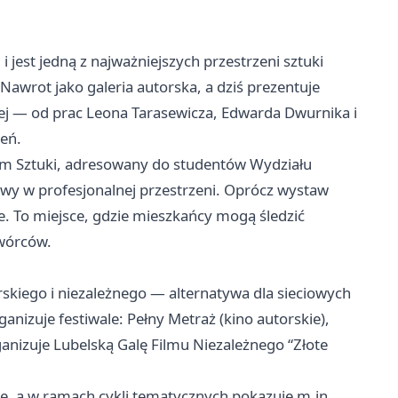
i jest jedną z najważniejszych przestrzeni sztuki
Nawrot jako galeria autorska, a dziś prezentuje
nej — od prac Leona Tarasewicza, Edwarda Dwurnika i
eń.
um Sztuki, adresowany do studentów Wydziału
wy w profesjonalnej przestrzeni. Oprócz wystaw
ne. To miejsce, gdzie mieszkańcy mogą śledzić
twórców.
rskiego i niezależnego — alternatywa dla sieciowych
anizuje festiwale: Pełny Metraż (kino autorskie),
ganizuje Lubelską Galę Filmu Niezależnego “Złote
we, a w ramach cykli tematycznych pokazuje m.in.