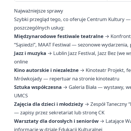
Najważniejsze sprawy
Szybki przegląd tego, co oferuje Centrum Kultury — g
poszczególnych usług:
Międzynarodowe festiwale teatralne
→ Konfronta
“Sąsiedzi”, MAAT Festiwal — sezonowe wydarzenia, p
Jazz i muzyka
→ Lublin Jazz Festival, Jazz Bez (we 
online
Kino autorskie i niezależne
→ Kinoteatr Projekt, f
Mrówkojady — repertuar na stronie kinoteatru
Sztuka współczesna
→ Galeria Biała — wystawy, w
UMCS
Zajęcia dla dzieci i młodzieży
→ Zespół Taneczny “
— zapisy przez sekretariat lub stronę CK
Warsztaty dla dorosłych i seniorów
→ Latające War
informacje w dziale Edukacji Kulturalnej