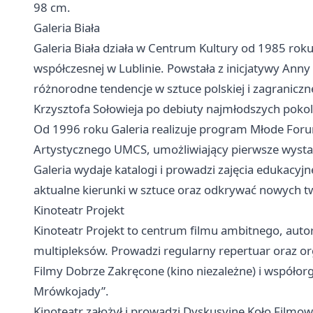
98 cm.
Galeria Biała
Galeria Biała działa w Centrum Kultury od 1985 roku 
współczesnej w Lublinie. Powstała z inicjatywy Anny 
różnorodne tendencje w sztuce polskiej i zagranicz
Krzysztofa Sołowieja po debiuty najmłodszych pokol
Od 1996 roku Galeria realizuje program Młode For
Artystycznego UMCS, umożliwiający pierwsze wysta
Galeria wydaje katalogi i prowadzi zajęcia edukacyj
aktualne kierunki w sztuce oraz odkrywać nowych 
Kinoteatr Projekt
Kinoteatr Projekt to centrum filmu ambitnego, auto
multipleksów. Prowadzi regularny repertuar oraz org
Filmy Dobrze Zakręcone (kino niezależne) i współor
Mrówkojady”.
Kinoteatr założył i prowadzi Dyskusyjne Koło Filmo