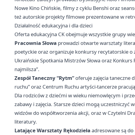
Nowe Kino Chińskie, filmy z cyklu Benshi oraz sean
też autorskie projekty filmowe prezentowane w ret
Działalność edukacyjna i dla dzieci
Oferta edukacyjna CK obejmuje wszystkie grupy w
Pracownia Słowa
prowadzi otwarte warsztaty literac
poetyckie oraz organizuje konkursy recytatorskie o
Ukraińskie Spotkania Mistrzów Słowa oraz Konkurs Po
najmilsza”.
Zespół Taneczny “Rytm”
oferuje zajęcia taneczne d
ruchu” oraz Centrum Ruchu artyści-tancerze pracuj
Dla rodziców z dziećmi w wieku niemowlęcym i prz
zabawy i zajęcia. Starsze dzieci mogą uczestniczyć w
widzów do współtworzenia akcji, oraz w Czytelni Dr
literatury.
Latające Warsztaty Rękodzieła
adresowane są do 