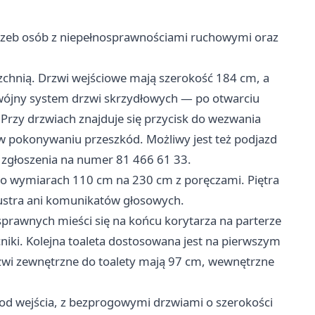
rzeb osób z niepełnosprawnościami ruchowymi oraz
zchnią. Drzwi wejściowe mają szerokość 184 cm, a
dwójny system drzwi skrzydłowych — po otwarciu
 Przy drzwiach znajduje się przycisk do wezwania
 w pokonywaniu przeszkód. Możliwy jest też podjazd
zgłoszenia na numer 81 466 61 33.
da o wymiarach 110 cm na 230 cm z poręczami. Piętra
lustra ani komunikatów głosowych.
sprawnych mieści się na końcu korytarza na parterze
cniki. Kolejna toaleta dostosowana jest na pierwszym
Drzwi zewnętrzne do toalety mają 97 cm, wewnętrzne
 od wejścia, z bezprogowymi drzwiami o szerokości