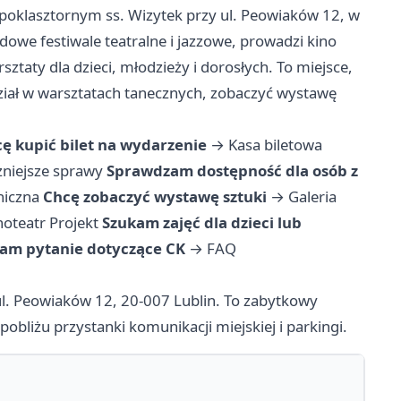
poklasztornym ss. Wizytek przy ul. Peowiaków 12, w
we festiwale teatralne i jazzowe, prowadzi kino
rsztaty dla dzieci, młodzieży i dorosłych. To miejsce,
ział w warsztatach tanecznych, zobaczyć wystawę
ę kupić bilet na wydarzenie
→
Kasa biletowa
niejsze sprawy
Sprawdzam dostępność dla osób z
niczna
Chcę zobaczyć wystawę sztuki
→
Galeria
noteatr Projekt
Szukam zajęć dla dzieci lub
am pytanie dotyczące CK
→
FAQ
ul. Peowiaków 12, 20-007 Lublin. To zabytkowy
liżu przystanki komunikacji miejskiej i parkingi.