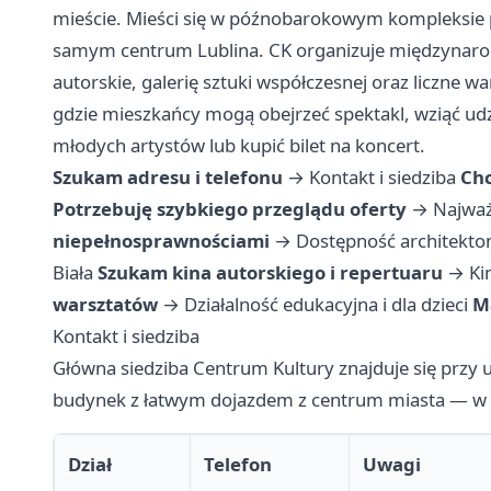
mieście. Mieści się w późnobarokowym kompleksie 
samym centrum Lublina. CK organizuje międzynarodo
autorskie, galerię sztuki współczesnej oraz liczne wa
gdzie mieszkańcy mogą obejrzeć spektakl, wziąć ud
młodych artystów lub kupić bilet na koncert.
Szukam adresu i telefonu
→
Kontakt i siedziba
Chc
Potrzebuję szybkiego przeglądu oferty
→
Najważ
niepełnosprawnościami
→
Dostępność architekto
Biała
Szukam kina autorskiego i repertuaru
→
Ki
warsztatów
→
Działalność edukacyjna i dla dzieci
M
Kontakt i siedziba
Główna siedziba Centrum Kultury znajduje się przy 
budynek z łatwym dojazdem z centrum miasta — w pob
Dział
Telefon
Uwagi