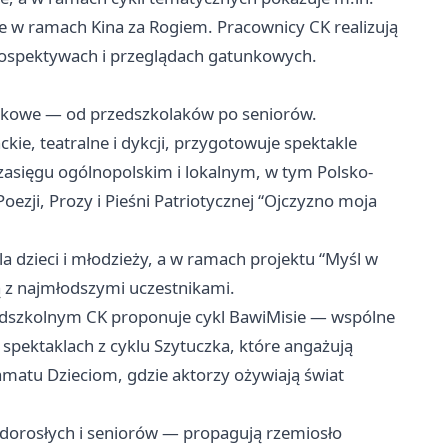
se w ramach Kina za Rogiem. Pracownicy CK realizują
rospektywach i przeglądach gatunkowych.
iekowe — od przedszkolaków po seniorów.
kie, teatralne i dykcji, przygotowuje spektakle
 zasięgu ogólnopolskim i lokalnym, w tym Polsko-
ezji, Prozy i Pieśni Patriotycznej “Ojczyzno moja
la dzieci i młodzieży, a w ramach projektu “Myśl w
ą z najmłodszymi uczestnikami.
edszkolnym CK proponuje cykl BawiMisie — wspólne
 spektaklach z cyklu Szytuczka, które angażują
amatu Dzieciom, gdzie aktorzy ożywiają świat
dorosłych i seniorów — propagują rzemiosło