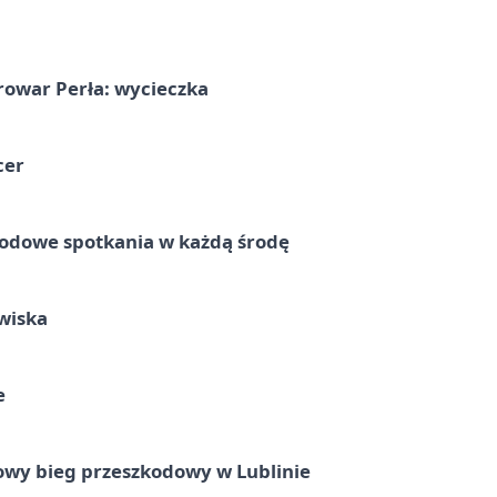
rowar Perła: wycieczka
cer
rodowe spotkania w każdą środę
wiska
e
wy bieg przeszkodowy w Lublinie