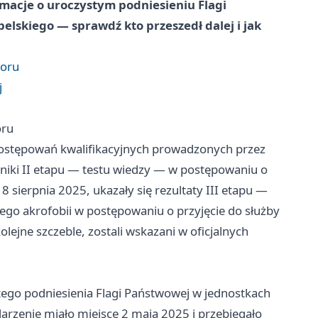
macje o uroczystym podniesieniu Flagi
lskiego — sprawdź kto przeszedł dalej i jak
boru
j
oru
ostępowań kwalifikacyjnych prowadzonych przez
yniki II etapu — testu wiedzy — w postępowaniu o
8 sierpnia 2025, ukazały się rezultaty III etapu —
cego akrofobii w postępowaniu o przyjęcie do służby
lejne szczeble, zostali wskazani w oficjalnych
stego podniesienia Flagi Państwowej w jednostkach
rzenie miało miejsce 2 maja 2025 i przebiegało