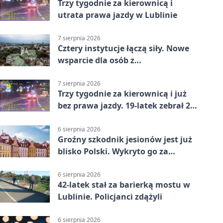
Trzy tygodnie za kierownicą i
utrata prawa jazdy w Lublinie
7 sierpnia 2026
Cztery instytucje łączą siły. Nowe
wsparcie dla osób z
niepełnosprawnościami
7 sierpnia 2026
Trzy tygodnie za kierownicą i już
bez prawa jazdy. 19-latek zebrał 23
punkty
6 sierpnia 2026
Groźny szkodnik jesionów jest już
blisko Polski. Wykryto go za
granicą
6 sierpnia 2026
42-latek stał za barierką mostu w
Lublinie. Policjanci zdążyli
6 sierpnia 2026