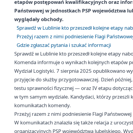
etapów postępowań kwalifikacyjnych oraz infor
Państwowej w jednostkach PSP województwa lube
wyglądały obchody.
Sprawdź w Lublinie kto przeszedł kolejne etapy na
Przeżyj razem z nimi podniesienie Flagi Państwowe
Gdzie zgłaszać pytania i szukać informacji
Sprawdź w Lublinie kto przeszedł kolejne etapy nab
Komenda informuje o wynikach kolejnych etapów p
Wydział Logistyki. 7 sierpnia 2025 opublikowano w
przyjęcie do służby przygotowawczej. Dzień później, 
testu sprawności fizycznej — oraz IV etapu dotyczą
w tym samym wydziale. Kandydaci, którzy przeszli ko
komunikatach komendy.
Przeżyj razem z nimi podniesienie Flagi Państwowej
W komunikatach znalazła się także relacja z uroczy
organizacyjnych PSP województwa lubelskiego. Wyda