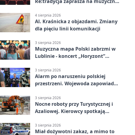
Re:tradycja zaprasza na muzyczną
noc
4 sierpnia 2026
Al. Kraśnicka z objazdami. Zmiany
dla pięciu linii komunikacji
3 sierpnia 2026
Muzyczna mapa Polski zabrzmi w
Lublinie - koncert „Horyzont”
nadciąga.
3 sierpnia 2026
Alarm po naruszeniu polskiej
przestrzeni. Wojewoda zapowiada
zmiany
3 sierpnia 2026
Nocne roboty przy Turystycznej i
Azaliowej. Kierowcy spotkają
utrudnienia
3 sierpnia 2026
Miał dożywotni zakaz, a mimo to