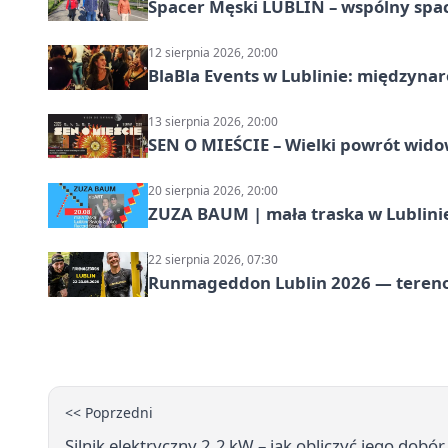
Spacer Męski LUBLIN – wspólny spa
12 sierpnia 2026, 20:00
BlaBla Events w Lublinie: międzyna
13 sierpnia 2026, 20:00
SEN O MIEŚCIE – Wielki powrót wido
20 sierpnia 2026, 20:00
ZUZA BAUM | mała traska w Lublini
22 sierpnia 2026, 07:30
Runmageddon Lublin 2026 — tereno
<< Poprzedni
Silnik elektryczny 2,2 kW – jak obliczyć jego dobó