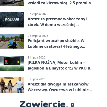
wsiadł za kierownicę. 2,5 promila
3 sierpnia 2026
Areszt za przemoc wobec żony i
córek. W domu wcześniej
interweniowała policja
2 sierpnia 2026
Policjant wracał po służbie. W
Lublinie uratował 4-letniego
chłopca
31 lipca 2026
[PIŁKA NOŻNA] Motor Lublin –
Jagiellonia Białystok 1:2 w PKO BP
Ekstraklasie. Gol w końcówce
zabrał gospodarzom remis
31 lipca 2026
Areszt dla dwojga mieszkańców
Warszawy. Oszustwa w Lublinie
miały kosztować niemal 100 tys. zł