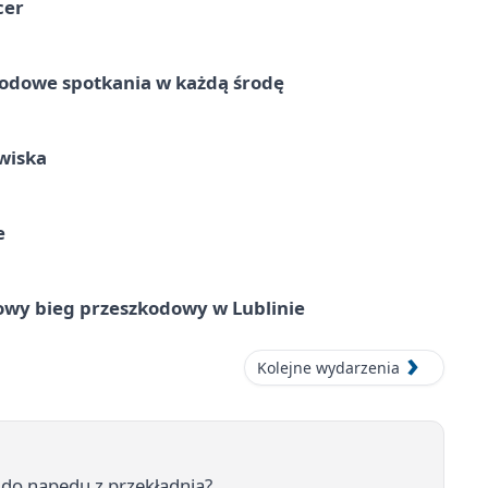
cer
rodowe spotkania w każdą środę
wiska
e
wy bieg przeszkodowy w Lublinie
Kolejne wydarzenia
r do napędu z przekładnią?