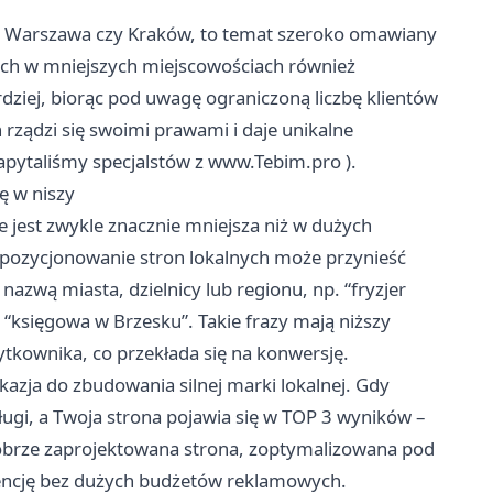
ak Warszawa czy Kraków, to temat szeroko omawiany
cych w mniejszych miejscowościach również
dziej, biorąc pod uwagę ograniczoną liczbę klientów
rządzi się swoimi prawami i daje unikalne
apytaliśmy specjalstów z
www.Tebim.pro
).
ę w niszy
jest zwykle znacznie mniejsza niż w dużych
 pozycjonowanie stron lokalnych może przynieść
 nazwą miasta, dzielnicy lub regionu, np. “fryzjer
księgowa w Brzesku”. Takie frazy mają niższy
tkownika, co przekłada się na konwersję.
azja do zbudowania silnej marki lokalnej. Gdy
sługi, a Twoja strona pojawia się w TOP 3 wyników –
Dobrze zaprojektowana strona, zoptymalizowana pod
encję bez dużych budżetów reklamowych.