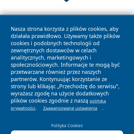
Nasza strona korzysta z plików cookies, aby
działała prawidłowo. Używamy także plików
cookies i podobnych technologii od
zewnętrznych dostawców w celach
Copyright © 2026 wiadomoscilublin.pl Wszystkie prawa
analitycznych, marketingowych i
zastrzeżone.
społecznościowych. Informacje te mogą być
przetwarzane również przez naszych
partnerów. Kontynuując korzystanie ze
Polityka
Polityka
News
Autorzy
strony lub klikając „Przechodzę do serwisu",
Prywatności
Cookies
wyrażasz zgodę na użycie dodatkowych
plików cookies zgodnie z naszą
polityką
.
.
prywatności
Zaawansowane ustawienia
Polityka Cookies