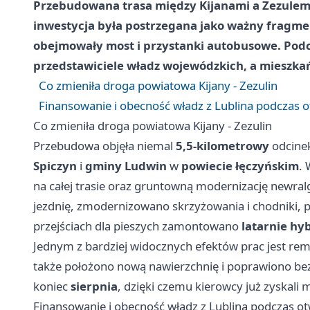
Przebudowana trasa między Kijanami a Zezulemi
inwestycja była postrzegana jako ważny fragmen
obejmowały most i przystanki autobusowe. Podcz
przedstawiciele władz wojewódzkich, a mieszkańc
Co zmieniła droga powiatowa Kijany - Zezulin
Finansowanie i obecność władz z Lublina podczas o
Co zmieniła droga powiatowa Kijany - Zezulin
Przebudowa objęła niemal
5,5-kilometrowy
odcine
Spiczyn
i
gminy Ludwin
w
powiecie łęczyńskim
.
na całej trasie oraz gruntowną modernizację newr
jezdnię, zmodernizowano skrzyżowania i chodniki, 
przejściach dla pieszych zamontowano
latarnie h
Jednym z bardziej widocznych efektów prac jest re
także położono nową nawierzchnię i poprawiono bez
koniec
sierpnia
, dzięki czemu kierowcy już zyskali 
Finansowanie i obecność władz z Lublina podczas ot