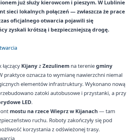
onem już służy kierowcom i pieszym. W Lublinie
t sieci lokalnych połączeń — zwłaszcza że prace
as oficjalnego otwarcia pojawili się
y zyskali krótszą i bezpieczniejszą drogę.
twarcia
k łączący
Kijany
z
Zezulinem
na terenie
gminy
 W praktyce oznacza to wymianę nawierzchni niemal
algicznych elementów infrastruktury. Wykonano nową
przebudowano zatoki autobusowe i przystanki, a przy
ybrydowe LED
.
mont
mostu na rzece Wieprz w Kijanach
— tam
pieczeństwo ruchu. Roboty zakończyły się pod
możliwość korzystania z odświeżonej trasy.
warcia