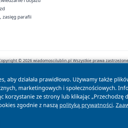
wiedzanie i dojazd
azd
, zasięg parafii
Copyright © 2026 wiadomoscilublin.pl Wszystkie prawa zastrzeżone
es, aby działała prawidłowo. Używamy także plik
News
Autorzy
Polityka Prywatności
Polityka Cookie
cznych, marketingowych i społecznościowych. Inf
 korzystanie ze strony lub klikając „Przechodzę 
ookies zgodnie z naszą
polityką prywatności
.
Zaaw