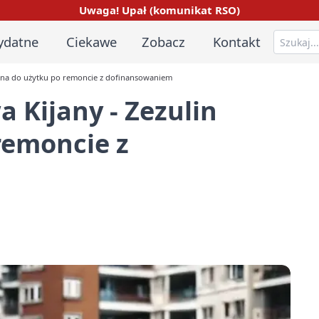
Uwaga! Upał (komunikat RSO)
ydatne
Ciekawe
Zobacz
Kontakt
ana do użytku po remoncie z dofinansowaniem
 Kijany - Zezulin
remoncie z