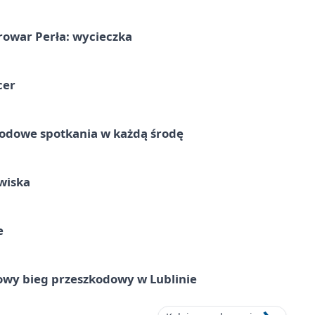
rowar Perła: wycieczka
cer
rodowe spotkania w każdą środę
wiska
e
wy bieg przeszkodowy w Lublinie