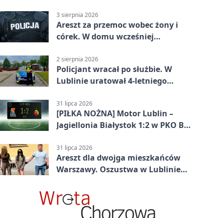
3 sierpnia 2026
Areszt za przemoc wobec żony i
córek. W domu wcześniej
interweniowała policja
2 sierpnia 2026
Policjant wracał po służbie. W
Lublinie uratował 4-letniego
chłopca
31 lipca 2026
[PIŁKA NOŻNA] Motor Lublin –
Jagiellonia Białystok 1:2 w PKO BP
Ekstraklasie. Gol w końcówce
zabrał gospodarzom remis
31 lipca 2026
Areszt dla dwojga mieszkańców
Warszawy. Oszustwa w Lublinie
miały kosztować niemal 100 tys. zł