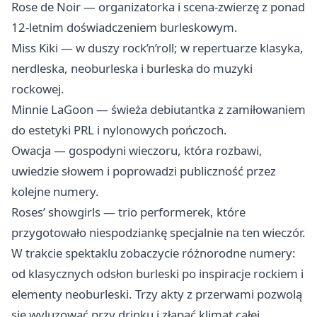
Rose de Noir — organizatorka i scena‑zwierzę z ponad
12-letnim doświadczeniem burleskowym.
Miss Kiki — w duszy rock’n’roll; w repertuarze klasyka,
nerdleska, neoburleska i burleska do muzyki
rockowej.
Minnie LaGoon — świeża debiutantka z zamiłowaniem
do estetyki PRL i nylonowych pończoch.
Owacja — gospodyni wieczoru, która rozbawi,
uwiedzie słowem i poprowadzi publiczność przez
kolejne numery.
Roses’ showgirls — trio performerek, które
przygotowało niespodziankę specjalnie na ten wieczór.
W trakcie spektaklu zobaczycie różnorodne numery:
od klasycznych odsłon burleski po inspiracje rockiem i
elementy neoburleski. Trzy akty z przerwami pozwolą
się wyluzować przy drinku i złapać klimat całej