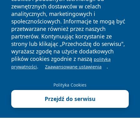
zewnętrznych dostawców w celach
analitycznych, marketingowych i
społecznościowych. Informacje te mogą być
przetwarzane również przez naszych
Copyright © 2026 wiadomoscilublin.pl Wszystkie prawa
partnerów. Kontynuując korzystanie ze
zastrzeżone.
strony lub klikając „Przechodzę do serwisu",
wyrażasz zgodę na użycie dodatkowych
plików cookies zgodnie z naszą
polityką
Polityka
Polityka
News
Autorzy
.
.
prywatności
Zaawansowane ustawienia
Prywatności
Cookies
Polityka Cookies
Przejdź do serwisu