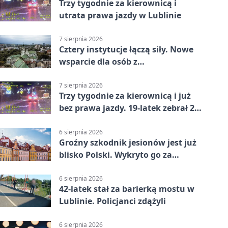
Trzy tygodnie za kierownicą i
utrata prawa jazdy w Lublinie
7 sierpnia 2026
Cztery instytucje łączą siły. Nowe
wsparcie dla osób z
niepełnosprawnościami
7 sierpnia 2026
Trzy tygodnie za kierownicą i już
bez prawa jazdy. 19-latek zebrał 23
punkty
6 sierpnia 2026
Groźny szkodnik jesionów jest już
blisko Polski. Wykryto go za
granicą
6 sierpnia 2026
42-latek stał za barierką mostu w
Lublinie. Policjanci zdążyli
6 sierpnia 2026