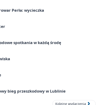
rowar Perła: wycieczka
cer
rodowe spotkania w każdą środę
wiska
e
wy bieg przeszkodowy w Lublinie
Kolejne wydarzenia