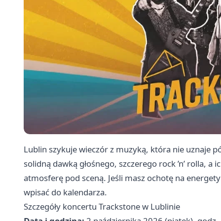
Lublin szykuje wieczór z muzyką, która nie uznaje p
solidną dawką głośnego, szczerego rock ’n’ rolla, a 
atmosferę pod sceną. Jeśli masz ochotę na energet
wpisać do kalendarza.
Szczegóły koncertu Trackstone w Lublinie
Data i godzina:
2 października 2026 (piątek), godz.