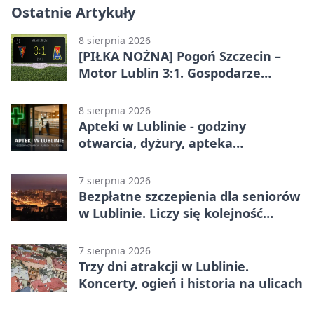
Ostatnie Artykuły
8 sierpnia 2026
[PIŁKA NOŻNA] Pogoń Szczecin –
Motor Lublin 3:1. Gospodarze
skuteczniejsi w 3. kolejce PKO BP
Ekstraklasy
8 sierpnia 2026
Apteki w Lublinie - godziny
otwarcia, dyżury, apteka
całodobowa
7 sierpnia 2026
Bezpłatne szczepienia dla seniorów
w Lublinie. Liczy się kolejność
zgłoszeń
7 sierpnia 2026
Trzy dni atrakcji w Lublinie.
Koncerty, ogień i historia na ulicach