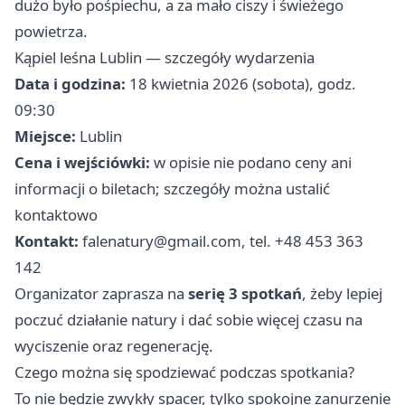
dużo było pośpiechu, a za mało ciszy i świeżego
powietrza.
Kąpiel leśna Lublin — szczegóły wydarzenia
Data i godzina:
18 kwietnia 2026 (sobota), godz.
09:30
Miejsce:
Lublin
Cena i wejściówki:
w opisie nie podano ceny ani
informacji o biletach; szczegóły można ustalić
kontaktowo
Kontakt:
falenatury@gmail.com
, tel. +48 453 363
142
Organizator zaprasza na
serię 3 spotkań
, żeby lepiej
poczuć działanie natury i dać sobie więcej czasu na
wyciszenie oraz regenerację.
Czego można się spodziewać podczas spotkania?
To nie będzie zwykły spacer, tylko spokojne zanurzenie