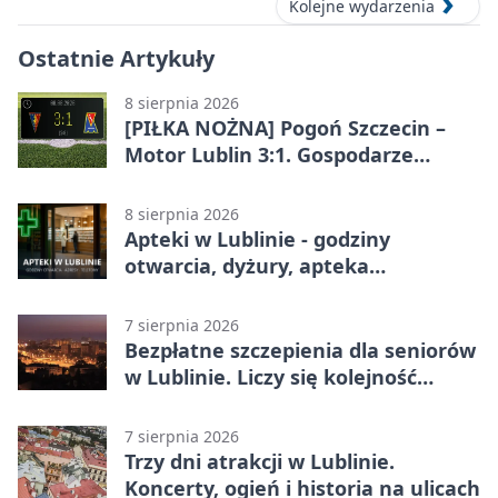
Kolejne wydarzenia
Ostatnie Artykuły
8 sierpnia 2026
[PIŁKA NOŻNA] Pogoń Szczecin –
Motor Lublin 3:1. Gospodarze
skuteczniejsi w 3. kolejce PKO BP
Ekstraklasy
8 sierpnia 2026
Apteki w Lublinie - godziny
otwarcia, dyżury, apteka
całodobowa
7 sierpnia 2026
Bezpłatne szczepienia dla seniorów
w Lublinie. Liczy się kolejność
zgłoszeń
7 sierpnia 2026
Trzy dni atrakcji w Lublinie.
Koncerty, ogień i historia na ulicach