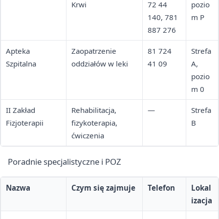
Krwi
72 44
pozio
140, 781
m P
887 276
Apteka
Zaopatrzenie
81 724
Strefa
Szpitalna
oddziałów w leki
41 09
A,
pozio
m 0
II Zakład
Rehabilitacja,
—
Strefa
Fizjoterapii
fizykoterapia,
B
ćwiczenia
Poradnie specjalistyczne i POZ
Nazwa
Czym się zajmuje
Telefon
Lokal
izacja