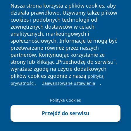
strefa
Nasza strona korzysta z plików cookies, aby
B, I
działała prawidłowo. Używamy także plików
piętro
cookies i podobnych technologii od
zewnętrznych dostawców w celach
Filia Biblioteki
Wypożyczanie
81 72 44
Budyn
analitycznych, marketingowych i
Miejskiej
książek, czytelnia
137
ek
społecznościowych. Informacje te mogą być
główn
przetwarzane również przez naszych
y,
partnerów. Kontynuując korzystanie ze
niski
strony lub klikając „Przechodzę do serwisu",
parter
wyrażasz zgodę na użycie dodatkowych
plików cookies zgodnie z naszą
polityką
Kaplica
Msze święte,
—
Międz
.
.
prywatności
Zaawansowane ustawienia
Szpitalna
posługa
y
duszpasterska
budyn
Polityka Cookies
kiem
główn
Przejdź do serwisu
ym a
Oddzi