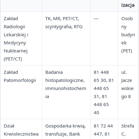
izacja
Zakład
TK, MR, PET/CT,
—
Osob
Radiologii
scyntygrafia, RTG
ny
Lekarskiej i
budyn
Medycyny
ek
Nuklearnej
(PET)
(PET/CT)
Zakład
Badania
81 448
ul.
Patomorfologii
histopatologiczne,
65 30, 81
Jacze
immunohistochem
448 65
wskie
ia
31, 81
go 8
448 65
40
Dział
Gospodarka krwią,
81 72 44
Strefa
Krwiolecznictwa
transfuzje, Bank
447, 81
C,