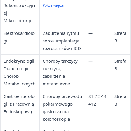
Rekonstrukcyjn
nowotworach,
Pokaż więcej
ej i
chirurgia
Mikrochirurgii
estetyczna
Elektrokardiolo
Zaburzenia rytmu
—
Strefa
gii
serca, implantacja
B
rozruszników i ICD
Endokrynologii,
Choroby tarczycy,
—
Strefa
Diabetologii i
cukrzyca,
B
Chorób
zaburzenia
Metabolicznych
metaboliczne
Gastroenterolo
Choroby przewodu
81 72 44
Strefa
gii z Pracownią
pokarmowego,
412
B
Endoskopową
gastroskopia,
kolonoskopia