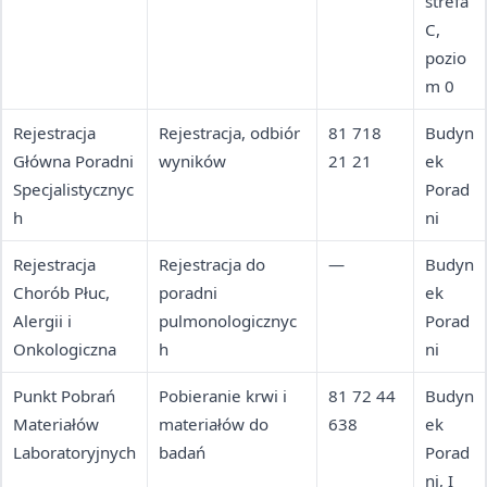
strefa
C,
pozio
m 0
Rejestracja
Rejestracja, odbiór
81 718
Budyn
Główna Poradni
wyników
21 21
ek
Specjalistycznyc
Porad
h
ni
Rejestracja
Rejestracja do
—
Budyn
Chorób Płuc,
poradni
ek
Alergii i
pulmonologicznyc
Porad
Onkologiczna
h
ni
Punkt Pobrań
Pobieranie krwi i
81 72 44
Budyn
Materiałów
materiałów do
638
ek
Laboratoryjnych
badań
Porad
ni, I