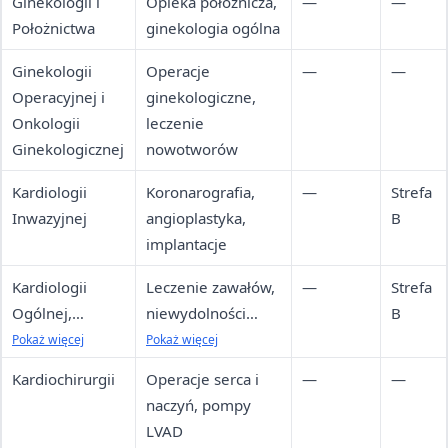
Ginekologii i
Opieka położnicza,
—
—
Położnictwa
ginekologia ogólna
Ginekologii
Operacje
—
—
Operacyjnej i
ginekologiczne,
Onkologii
leczenie
Ginekologicznej
nowotworów
Kardiologii
Koronarografia,
—
Strefa
Inwazyjnej
angioplastyka,
B
implantacje
Kardiologii
Leczenie zawałów,
—
Strefa
Ogólnej,
niewydolności
B
Rehabilitacji
serca, rehabilitacja
Pokaż więcej
Pokaż więcej
Kardiologicznej,
kardiologiczna
Kardiochirurgii
Operacje serca i
—
—
Chorób
naczyń, pompy
Wewnętrznych
LVAD
z Pododdziałem