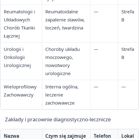
Reumatologii i
Reumatoidalne
—
Strefa
Układowych
zapalenie stawów,
B
Chorób Tkanki
toczeń, twardzina
Łącznej
Urologii i
Choroby układu
—
Strefa
Onkologii
moczowego,
B
Urologicznej
nowotwory
urologiczne
Wieloprofilowy
Interna ogólna,
—
—
Zachowawczy
leczenie
zachowawcze
Zakłady i pracownie diagnostyczno-lecznicze
Nazwa
Czym się zajmuje
Telefon
Lokal