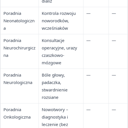
dializ
Poradnia
Kontrola rozwoju
—
—
Neonatologiczn
noworodków,
a
wcześniaków
Poradnia
Konsultacje
—
—
Neurochirurgicz
operacyjne, urazy
na
czaszkowo-
mózgowe
Poradnia
Bóle głowy,
—
—
Neurologiczna
padaczka,
stwardnienie
rozsiane
Poradnia
Nowotwory –
—
—
Onkologiczna
diagnostyka i
leczenie (bez