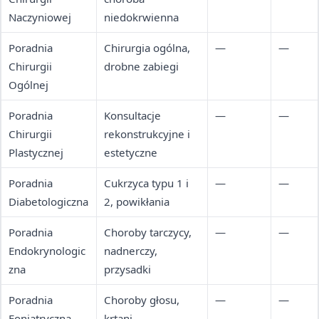
Naczyniowej
niedokrwienna
Poradnia
Chirurgia ogólna,
—
—
Chirurgii
drobne zabiegi
Ogólnej
Poradnia
Konsultacje
—
—
Chirurgii
rekonstrukcyjne i
Plastycznej
estetyczne
Poradnia
Cukrzyca typu 1 i
—
—
Diabetologiczna
2, powikłania
Poradnia
Choroby tarczycy,
—
—
Endokrynologic
nadnerczy,
zna
przysadki
Poradnia
Choroby głosu,
—
—
Foniatryczna
krtani