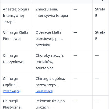
Anestezjologii i
Znieczulenia,
—
Strefa
Intensywnej
intensywna terapia
B
Terapii
Chirurgii Klatki
Operacje klatki
—
Strefa
Piersiowej
piersiowej, płuc,
B
przełyku
Chirurgii
Choroby naczyń,
—
—
Naczyniowej
tętniaków,
zakrzepica
Chirurgii
Chirurgia ogólna,
—
—
Ogólnej,
przeszczepy
Transplantacyjn
narządów,
Pokaż więcej
Pokaż więcej
ej i Leczenia
żywienie
Chirurgii
Rekonstrukcja po
—
—
Żywieniowego
pozajelitowe
Plastycznej,
urazach i