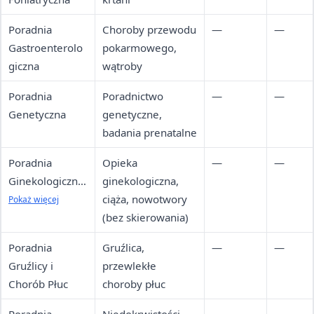
Poradnia
Choroby przewodu
—
—
Gastroenterolo
pokarmowego,
giczna
wątroby
Poradnia
Poradnictwo
—
—
Genetyczna
genetyczne,
badania prenatalne
Poradnia
Opieka
—
—
Ginekologiczno-
ginekologiczna,
Położnicza i
ciąża, nowotwory
Pokaż więcej
Onkologii
(bez skierowania)
Ginekologicznej
Poradnia
Gruźlica,
—
—
Gruźlicy i
przewlekłe
Chorób Płuc
choroby płuc