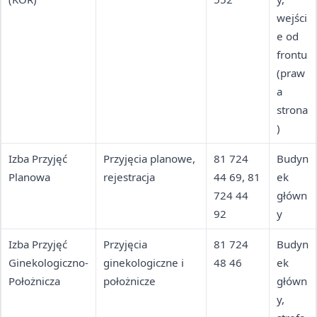
wejści
e od
frontu
(praw
a
strona
)
Izba Przyjęć
Przyjęcia planowe,
81 724
Budyn
Planowa
rejestracja
44 69, 81
ek
724 44
główn
92
y
Izba Przyjęć
Przyjęcia
81 724
Budyn
Ginekologiczno-
ginekologiczne i
48 46
ek
Położnicza
położnicze
główn
y,