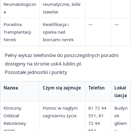
Reumatologiczn
reumatyczne, bóle
a
stawów
Poradnia
Kwalifikacja i
—
—
Transplantacji
opieka nad
Nerek
biorcami nerek
Pełny wykaz telefonów do poszczególnych poradni
dostępny na stronie usk4.lublin.pl.
Pozostałe jednostki i punkty
Nazwa
Czym się zajmuje
Telefon
Lokal
izacja
Kliniczny
Pomoc w nagłym
81 72 44
Budyn
Oddział
zagrożeniu życia
551, 81
ek
Ratunkowy
72 44
główn
(KOR)
552
y,