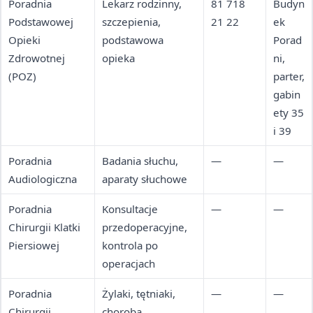
Poradnia
Lekarz rodzinny,
81 718
Budyn
Podstawowej
szczepienia,
21 22
ek
Opieki
podstawowa
Porad
Zdrowotnej
opieka
ni,
(POZ)
parter,
gabin
ety 35
i 39
Poradnia
Badania słuchu,
—
—
Audiologiczna
aparaty słuchowe
Poradnia
Konsultacje
—
—
Chirurgii Klatki
przedoperacyjne,
Piersiowej
kontrola po
operacjach
Poradnia
Żylaki, tętniaki,
—
—
Chirurgii
choroba