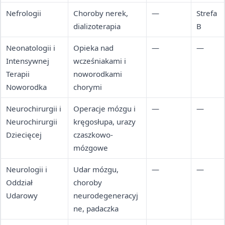
Intensywnej
Nefrologii
Choroby nerek,
—
Strefa
Opieki
dializoterapia
B
Kardiologicznej
Neonatologii i
Opieka nad
—
—
Intensywnej
wcześniakami i
Terapii
noworodkami
Noworodka
chorymi
Neurochirurgii i
Operacje mózgu i
—
—
Neurochirurgii
kręgosłupa, urazy
Dziecięcej
czaszkowo-
mózgowe
Neurologii i
Udar mózgu,
—
—
Oddział
choroby
Udarowy
neurodegeneracyj
ne, padaczka