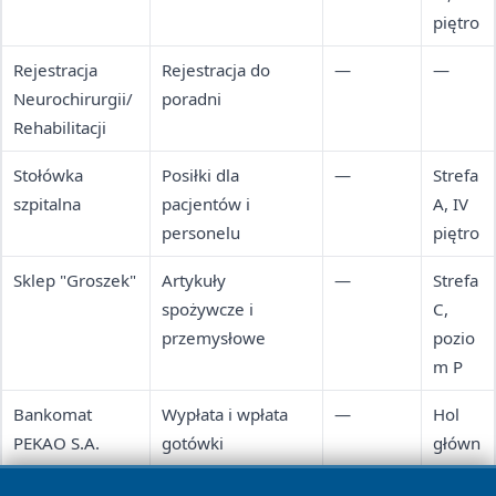
piętro
Rejestracja
Rejestracja do
—
—
Neurochirurgii/
poradni
Rehabilitacji
Stołówka
Posiłki dla
—
Strefa
szpitalna
pacjentów i
A, IV
personelu
piętro
Sklep "Groszek"
Artykuły
—
Strefa
spożywcze i
C,
przemysłowe
pozio
m P
Bankomat
Wypłata i wpłata
—
Hol
PEKAO S.A.
gotówki
główn
y,