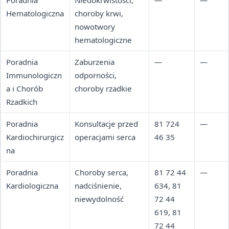
Poradnia
Niedokrwistości,
—
—
Hematologiczna
choroby krwi,
nowotwory
hematologiczne
Poradnia
Zaburzenia
—
—
Immunologiczn
odporności,
a i Chorób
choroby rzadkie
Rzadkich
Poradnia
Konsultacje przed
81 724
—
Kardiochirurgicz
operacjami serca
46 35
na
Poradnia
Choroby serca,
81 72 44
—
Kardiologiczna
nadciśnienie,
634, 81
niewydolność
72 44
619, 81
72 44