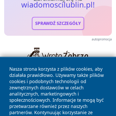
wiadomoscilublin.pl!
SPRAWDŹ SZCZEGÓŁY
autopromocja
Nasza strona korzysta z plików cookies, aby
działała prawidłowo. Używamy także plików
cookies i podobnych technologii od
zewnętrznych dostawców w celach
analitycznych, marketingowych i
społecznościowych. Informacje te mogą być
Copyright © 2026 wiadomoscilublin.pl Wszystkie prawa
przetwarzane również przez naszych
zastrzeżone.
partnerów. Kontynuując korzystanie ze