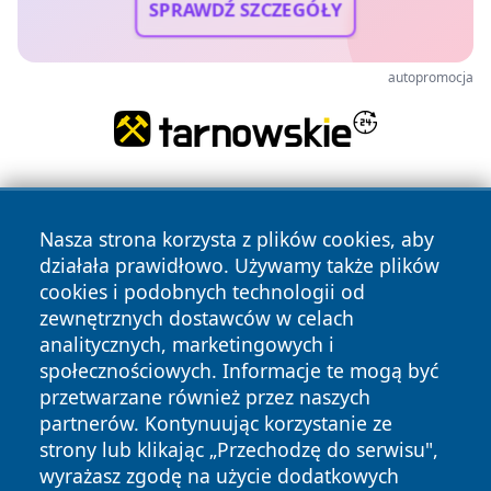
SPRAWDŹ SZCZEGÓŁY
autopromocja
Nasza strona korzysta z plików cookies, aby
działała prawidłowo. Używamy także plików
cookies i podobnych technologii od
zewnętrznych dostawców w celach
Copyright © 2026 wiadomoscilublin.pl Wszystkie prawa
analitycznych, marketingowych i
zastrzeżone.
społecznościowych. Informacje te mogą być
przetwarzane również przez naszych
partnerów. Kontynuując korzystanie ze
Polityka
Polityka
News
Autorzy
strony lub klikając „Przechodzę do serwisu",
Prywatności
Cookies
wyrażasz zgodę na użycie dodatkowych