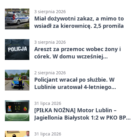
utrudnienia
3 sierpnia 2026
Miał dożywotni zakaz, a mimo to
wsiadł za kierownicę. 2,5 promila
3 sierpnia 2026
Areszt za przemoc wobec żony i
córek. W domu wcześniej
interweniowała policja
2 sierpnia 2026
Policjant wracał po służbie. W
Lublinie uratował 4-letniego
chłopca
31 lipca 2026
[PIŁKA NOŻNA] Motor Lublin –
Jagiellonia Białystok 1:2 w PKO BP
Ekstraklasie. Gol w końcówce
zabrał gospodarzom remis
31 lipca 2026