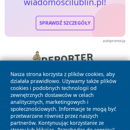
wiadomoscilublin.pl!
SPRAWDŹ SZCZEGÓŁY
autopromocja
Nasza strona korzysta z plików cookies, aby
działała prawidłowo. Używamy także plików
cookies i podobnych technologii od
zewnętrznych dostawców w celach
analitycznych, marketingowych i
społecznościowych. Informacje te mogą być
przetwarzane również przez naszych
Copyright © 2026 wiadomoscilublin.pl Wszystkie prawa
partnerów. Kontynuując korzystanie ze
zastrzeżone.
strony lub klikając „Przechodzę do serwisu",