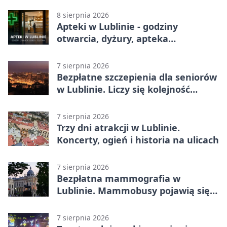
skuteczniejsi w 3. kolejce PKO BP
Ekstraklasy
8 sierpnia 2026
Apteki w Lublinie - godziny
otwarcia, dyżury, apteka
całodobowa
7 sierpnia 2026
Bezpłatne szczepienia dla seniorów
w Lublinie. Liczy się kolejność
zgłoszeń
7 sierpnia 2026
Trzy dni atrakcji w Lublinie.
Koncerty, ogień i historia na ulicach
7 sierpnia 2026
Bezpłatna mammografia w
Lublinie. Mammobusy pojawią się
w sześciu terminach
7 sierpnia 2026