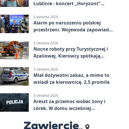
Lublinie - koncert „Horyzont”
nadciąga.
3 sierpnia 2026
Alarm po naruszeniu polskiej
przestrzeni. Wojewoda zapowiada
zmiany
3 sierpnia 2026
Nocne roboty przy Turystycznej i
Azaliowej. Kierowcy spotkają
utrudnienia
3 sierpnia 2026
Miał dożywotni zakaz, a mimo to
wsiadł za kierownicę. 2,5 promila
3 sierpnia 2026
Areszt za przemoc wobec żony i
córek. W domu wcześniej
interweniowała policja