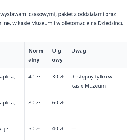
z wystawami czasowymi, pakiet z oddziałami oraz
nline, w kasie Muzeum i w biletomacie na Dziedzińcu
Norm
Ulg
Uwagi
alny
owy
aplica,
40 zł
30 zł
dostępny tylko w
kasie Muzeum
aplica,
80 zł
60 zł
—
ycje
50 zł
40 zł
—