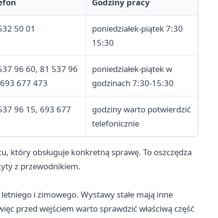
efon
Godziny pracy
532 50 01
poniedziałek-piątek 7:30
15:30
537 96 60, 81 537 96
poniedziałek-piątek w
 693 677 473
godzinach 7:30-15:30
537 96 15, 693 677
godziny warto potwierdzić
2
telefonicznie
tu, który obsługuje konkretną sprawę. To oszczędza
izyty z przewodnikiem.
 letniego i zimowego. Wystawy stałe mają inne
 więc przed wejściem warto sprawdzić właściwą część