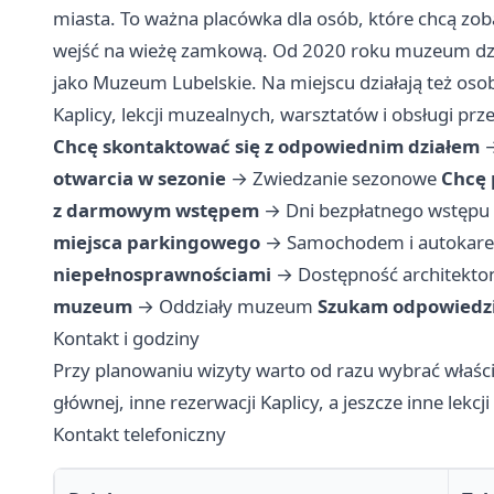
miasta. To ważna placówka dla osób, które chcą zobac
wejść na wieżę zamkową. Od 2020 roku muzeum dzi
jako Muzeum Lubelskie. Na miejscu działają też oso
Kaplicy, lekcji muzealnych, warsztatów i obsługi prz
Chcę skontaktować się z odpowiednim działem
otwarcia w sezonie
→
Zwiedzanie sezonowe
Chcę 
z darmowym wstępem
→
Dni bezpłatnego wstępu
miejsca parkingowego
→
Samochodem i autokar
niepełnosprawnościami
→
Dostępność architekto
muzeum
→
Oddziały muzeum
Szukam odpowiedzi 
Kontakt i godziny
Przy planowaniu wizyty warto od razu wybrać właści
głównej, inne rezerwacji Kaplicy, a jeszcze inne lekc
Kontakt telefoniczny