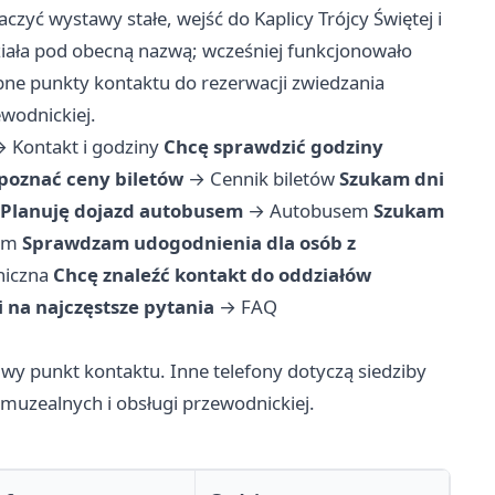
zyć wystawy stałe, wejść do Kaplicy Trójcy Świętej i
ała pod obecną nazwą; wcześniej funkcjonowało
bne punkty kontaktu do rezerwacji zwiedzania
ewodnickiej.
→
Kontakt i godziny
Chcę sprawdzić godziny
poznać ceny biletów
→
Cennik biletów
Szukam dni
Planuję dojazd autobusem
→
Autobusem
Szukam
em
Sprawdzam udogodnienia dla osób z
niczna
Chcę znaleźć kontakt do oddziałów
na najczęstsze pytania
→
FAQ
wy punkt kontaktu. Inne telefony dotyczą siedziby
ji muzealnych i obsługi przewodnickiej.