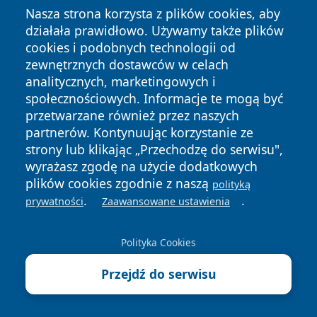
Nasza strona korzysta z plików cookies, aby
Zarezerwuj termin na bezkolejki.eu/luw-paszporty,
działała prawidłowo. Używamy także plików
przyjdź z dowodem osobistym, zdjęciem i
cookies i podobnych technologii od
potwierdzeniem opłaty do oddziału przy ul.
zewnętrznych dostawców w celach
Lubomelskiej 1.
analitycznych, marketingowych i
8. Gdzie załatwię sprawy cudzoziemca w Lublinie?
społecznościowych. Informacje te mogą być
przetwarzane również przez naszych
W Punkcie Obsługi Cudzoziemców przy ul.
partnerów. Kontynuując korzystanie ze
Czechowskiej 15 — legalizacja pobytu i zatrudnienia,
strony lub klikając „Przechodzę do serwisu",
odbiór karty pobytu, Karta Polaka, zaproszenia.
wyrażasz zgodę na użycie dodatkowych
Rezerwacja: webqms.lublin.uw.gov.pl/luw/.
plików cookies zgodnie z naszą
polityką
9. Jak skorzystać z programu wojewódzkiego lub
.
.
prywatności
Zaawansowane ustawienia
funduszy unijnych?
Sprawy funduszy i programów
rządowych prowadzi Wydział Infrastruktury —
Polityka Cookies
telefony 81 74 24 364, 81 74 24 482, obsługa po
Przejdź do serwisu
umówieniu wizyty.
10. Czy w delegaturach obowiązują wydłużone