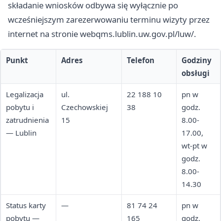
składanie wniosków odbywa się wyłącznie po
wcześniejszym zarezerwowaniu terminu wizyty przez
internet na stronie webqms.lublin.uw.gov.pl/luw/.
Punkt
Adres
Telefon
Godziny
obsługi
Legalizacja
ul.
22 188 10
pn w
pobytu i
Czechowskiej
38
godz.
zatrudnienia
15
8.00-
— Lublin
17.00,
wt-pt w
godz.
8.00-
14.30
Status karty
—
81 74 24
pn w
pobytu —
165
godz.