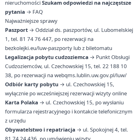
nieruchomości
Szukam odpowiedzi na najczęstsze
pytania
→
FAQ
Najważniejsze sprawy
Paszport
→ Oddział ds. paszportów, ul. Lubomelskiej
1, tel. 81 74 76 447, po rezerwacji na
bezkolejki.eu/luw-paszporty lub z biletomatu
Legalizacja pobytu cudzoziemca
→ Punkt Obsługi
Cudzoziemców, ul. Czechowskiej 15, tel. 22 188 10
38, po rezerwacji na webqms.lublin.uw.gov.pl/luw/
Odbiór karty pobytu
→ ul. Czechowskiej 15,
wyłącznie po wcześniejszej rezerwacji wizyty online
Karta Polaka
→ ul. Czechowskiej 15, po wysłaniu
formularza rejestracyjnego i kontakcie telefonicznym
z urzędu
Obywatelstwo i repatriacja
→ ul. Spokojnej 4, tel.
81 74 24 436, po umówieniu wizyty