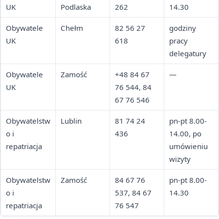
UK
Podlaska
262
14.30
Obywatele
Chełm
82 56 27
godziny
UK
618
pracy
delegatury
Obywatele
Zamość
+48 84 67
—
UK
76 544, 84
67 76 546
Obywatelstw
Lublin
81 74 24
pn-pt 8.00-
o i
436
14.00, po
repatriacja
umówieniu
wizyty
Obywatelstw
Zamość
84 67 76
pn-pt 8.00-
o i
537, 84 67
14.30
repatriacja
76 547