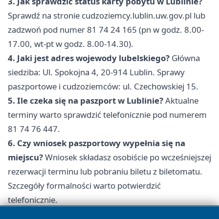
3. Jak sprawdzić status karty pobytu w Lublinie?
Sprawdź na stronie cudzoziemcy.lublin.uw.gov.pl lub
zadzwoń pod numer 81 74 24 165 (pn w godz. 8.00-
17.00, wt-pt w godz. 8.00-14.30).
4. Jaki jest adres wojewody lubelskiego?
Główna
siedziba: Ul. Spokojna 4, 20-914 Lublin. Sprawy
paszportowe i cudzoziemców: ul. Czechowskiej 15.
5. Ile czeka się na paszport w Lublinie?
Aktualne
terminy warto sprawdzić telefonicznie pod numerem
81 74 76 447.
6. Czy wniosek paszportowy wypełnia się na
miejscu?
Wniosek składasz osobiście po wcześniejszej
rezerwacji terminu lub pobraniu biletu z biletomatu.
Szczegóły formalności warto potwierdzić
telefonicznie.
7. Jak złożyć wniosek o paszport w Lublinie?