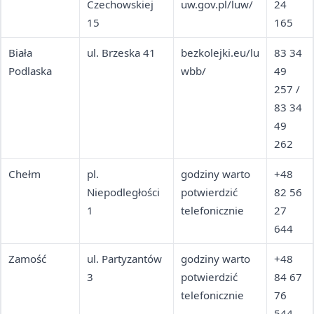
Czechowskiej
uw.gov.pl/luw/
24
15
165
Biała
ul. Brzeska 41
bezkolejki.eu/lu
83 34
Podlaska
wbb/
49
257 /
83 34
49
262
Chełm
pl.
godziny warto
+48
Niepodległości
potwierdzić
82 56
1
telefonicznie
27
644
Zamość
ul. Partyzantów
godziny warto
+48
3
potwierdzić
84 67
telefonicznie
76
544