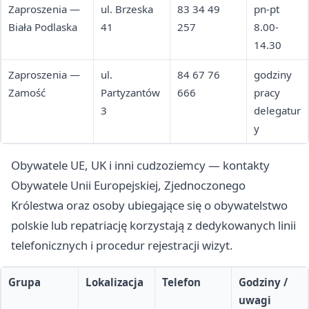
Zaproszenia —
ul. Brzeska
83 34 49
pn-pt
Biała Podlaska
41
257
8.00-
14.30
Zaproszenia —
ul.
84 67 76
godziny
Zamość
Partyzantów
666
pracy
3
delegatur
y
Obywatele UE, UK i inni cudzoziemcy — kontakty
Obywatele Unii Europejskiej, Zjednoczonego
Królestwa oraz osoby ubiegające się o obywatelstwo
polskie lub repatriację korzystają z dedykowanych linii
telefonicznych i procedur rejestracji wizyt.
Grupa
Lokalizacja
Telefon
Godziny /
uwagi