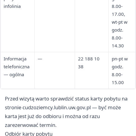
infolinia
8.00-
17.00,
wt-pt w
godz.
8.00-
14.30
Informacja
—
22 188 10
pn-pt w
telefoniczna
38
godz.
— ogólna
8.00-
15.00
Przed wizytą warto sprawdzić status karty pobytu na
stronie cudzoziemcy.lublin.uw.gov.pl — być może
karta jest już do odbioru i można od razu
zarezerwować termin.
Odbiór karty pobytu