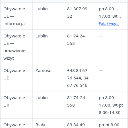
Obywatele
Lublin
81 307 99
pn 8.00-
UE —
32
17.00, wt
informacja
8.00-15.00,
Pokaż więcej
śr 8.30-
Obywatele
Lublin
81 74 24
—
15.00, czw-
UE —
553
pt 8.00-
umawianie
15.00
wizyt
Obywatele
Zamość
+48 84 67
—
UE
76 544, 84
67 76 546
Obywatele
Lublin
81 74-24-
pn 8.00-
UK
558
17.00, wt-pt
8.00-14.30
Obywatele
Biała
83 34 49
pn-pt 8.00-