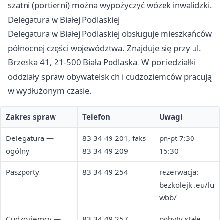
szatni (portierni) można wypożyczyć wózek inwalidzki.
Delegatura w Białej Podlaskiej
Delegatura w Białej Podlaskiej obsługuje mieszkańców
północnej części województwa. Znajduje się przy ul.
Brzeska 41, 21-500 Biała Podlaska. W poniedziałki
oddziały spraw obywatelskich i cudzoziemców pracują
w wydłużonym czasie.
Zakres spraw
Telefon
Uwagi
Delegatura —
83 34 49 201, faks
pn-pt 7:30
ogólny
83 34 49 209
15:30
Paszporty
83 34 49 254
rezerwacja:
bezkolejki.eu/lu
wbb/
Cudzoziemcy —
83 34 49 257
pobyty stałe