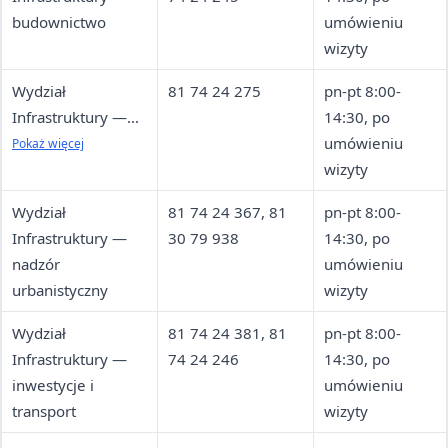
budownictwo
umówieniu
wizyty
Wydział
81 74 24 275
pn-pt 8:00-
Infrastruktury —
14:30, po
orzecznictwo
umówieniu
Pokaż więcej
architektoniczno-
wizyty
budowlane
Wydział
81 74 24 367, 81
pn-pt 8:00-
Infrastruktury —
30 79 938
14:30, po
nadzór
umówieniu
urbanistyczny
wizyty
Wydział
81 74 24 381, 81
pn-pt 8:00-
Infrastruktury —
74 24 246
14:30, po
inwestycje i
umówieniu
transport
wizyty