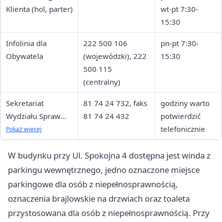
Klienta (hol, parter)
wt-pt 7:30-
15:30
Infolinia dla
222 500 106
pn-pt 7:30-
Obywatela
(wojewódzki), 222
15:30
500 115
(centralny)
Sekretariat
81 74 24 732, faks
godziny warto
Wydziału Spraw
81 74 24 432
potwierdzić
Obywatelskich i
telefonicznie
Pokaż więcej
Cudzoziemców
(sprawy
W budynku przy Ul. Spokojna 4 dostępna jest winda z
obywatelskie i
parkingu wewnętrznego, jedno oznaczone miejsce
ewidencja
parkingowe dla osób z niepełnosprawnością,
ludności)
oznaczenia brajlowskie na drzwiach oraz toaleta
przystosowana dla osób z niepełnosprawnością. Przy