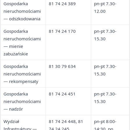
Gospodarka
81 74 24 389
pn-pt 7.30-
nieruchomościami
12.00
— odszkodowania
Gospodarka
81 74 24 170
pn-pt 7.30-
nieruchomościami
15.30
— mienie
zabużańskie
Gospodarka
81 30 79 634
pn-pt 7.30-
nieruchomościami
15.30
— rekompensaty
Gospodarka
81 74 24 451
pn-pt 7.30-
nieruchomościami
15.30
— nadzór
Wydział
81 74 24 448, 81
pn-pt 8:00-
Infrastruktury —
74 24 245
14:30, po