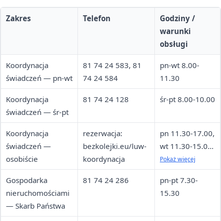
Zakres
Telefon
Godziny /
warunki
obsługi
Koordynacja
81 74 24 583, 81
pn-wt 8.00-
świadczeń — pn-wt
74 24 584
11.30
Koordynacja
81 74 24 128
śr-pt 8.00-10.00
świadczeń — śr-pt
Koordynacja
rezerwacja:
pn 11.30-17.00,
świadczeń —
bezkolejki.eu/luw-
wt 11.30-15.00,
osobiście
koordynacja
ul.
Pokaż więcej
Lubomelskiej 1-
Gospodarka
81 74 24 286
pn-pt 7.30-
3, V piętro
nieruchomościami
15.30
— Skarb Państwa