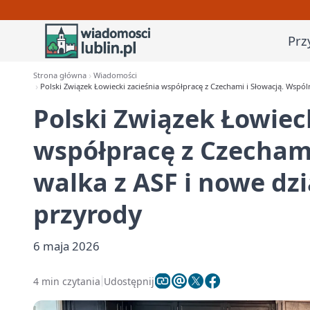
Prz
Strona główna
Wiadomości
Polski Związek Łowiecki zacieśnia współpracę z Czechami i Słowacją. Wspól
Polski Związek Łowiec
współpracę z Czechami
walka z ASF i nowe dz
przyrody
6 maja 2026
4 min czytania
Udostępnij