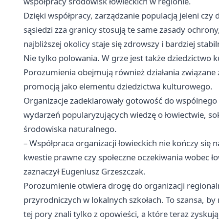
współpracy środowisk łowieckich w regionie.
Dzięki współpracy, zarządzanie populacją jeleni czy 
sąsiedzi zza granicy stosują te same zasady ochrony,
najbliższej okolicy staje się zdrowszy i bardziej stabil
Nie tylko polowania. W grze jest także dziedzictwo 
Porozumienia obejmują również działania związane z
promocją jako elementu dziedzictwa kulturowego.
Organizacje zadeklarowały gotowość do wspólnego 
wydarzeń popularyzujących wiedzę o łowiectwie, sok
środowiska naturalnego.
– Współpraca organizacji łowieckich nie kończy się 
kwestie prawne czy społeczne oczekiwania wobec ł
zaznaczył Eugeniusz Grzeszczak.
Porozumienie otwiera drogę do organizacji region
przyrodniczych w lokalnych szkołach. To szansa, by 
tej pory znali tylko z opowieści, a które teraz zys