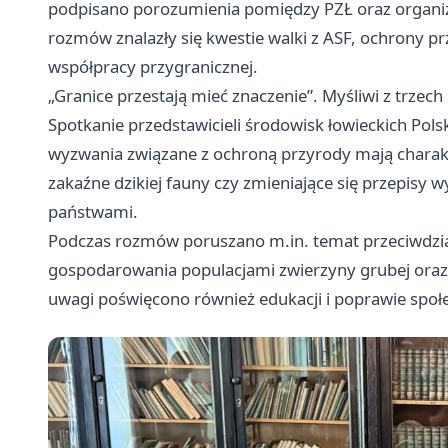
podpisano porozumienia pomiędzy PZŁ oraz organiza
rozmów znalazły się kwestie walki z ASF, ochrony p
współpracy przygranicznej.
„Granice przestają mieć znaczenie”. Myśliwi z trzech
Spotkanie przedstawicieli środowisk łowieckich Polsk
wyzwania związane z ochroną przyrody mają charak
zakaźne dzikiej fauny czy zmieniające się przepisy 
państwami.
Podczas rozmów poruszano m.in. temat przeciwdzia
gospodarowania populacjami zwierzyny grubej oraz
uwagi poświęcono również edukacji i poprawie społ