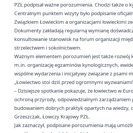
PZŁ podpisał ważne porozumienia. Chodzi także o ky
Centralnym punktem wizyty było podpisanie oficja
Związkiem Łowieckim a organizacjami łowieckimi ze 
Dokumenty zakładają regularną wymianę doświadcze
konsultowanie stanowisk na forum organizacji mi
strzelectwem i sokolnictwem.
Ważnym elementem porozumień jest także rozwój k
m.in. organizację egzaminów kynologicznych, ewid
wspólne wydarzenia i inicjatywy związane z psami m
„Łowiectwo stoi dziś przed ogromnymi wyzwaniami
– Dzisiejsze spotkanie pokazuje, że łowiectwo w E
ochroną przyrody, odpowiedzialnym zarządzaniem po
budowaniem dobrych praktyk opartych na wiedzy, do
Grzeszczak, Łowczy Krajowy PZŁ.
Jak zaznaczył, podpisane porozumienia mają umożli