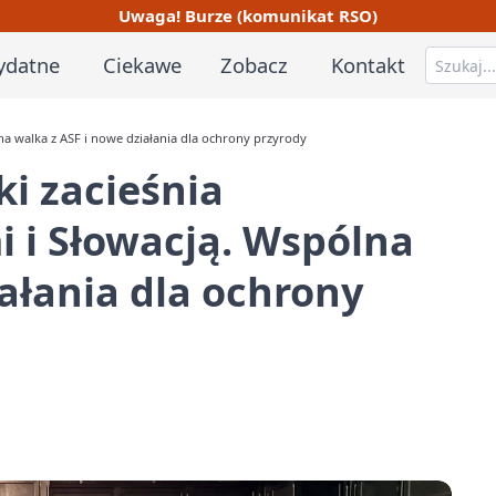
Uwaga! Burze (komunikat RSO)
ydatne
Ciekawe
Zobacz
Kontakt
na walka z ASF i nowe działania dla ochrony przyrody
ki zacieśnia
 i Słowacją. Wspólna
iałania dla ochrony