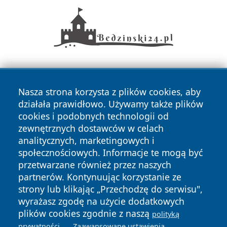
Nasza strona korzysta z plików cookies, aby
działała prawidłowo. Używamy także plików
cookies i podobnych technologii od
zewnętrznych dostawców w celach
Copyright © 2026 wiadomoscilublin.pl Wszystkie prawa
analitycznych, marketingowych i
zastrzeżone.
społecznościowych. Informacje te mogą być
przetwarzane również przez naszych
partnerów. Kontynuując korzystanie ze
Polityka
Polityka
News
Autorzy
strony lub klikając „Przechodzę do serwisu",
Prywatności
Cookies
wyrażasz zgodę na użycie dodatkowych
plików cookies zgodnie z naszą
polityką
.
.
prywatności
Zaawansowane ustawienia