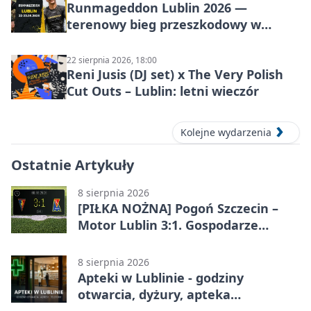
Runmageddon Lublin 2026 —
terenowy bieg przeszkodowy w
Lublinie
22 sierpnia 2026, 18:00
Reni Jusis (DJ set) x The Very Polish
Cut Outs – Lublin: letni wieczór
Kolejne wydarzenia
Ostatnie Artykuły
8 sierpnia 2026
[PIŁKA NOŻNA] Pogoń Szczecin –
Motor Lublin 3:1. Gospodarze
skuteczniejsi w 3. kolejce PKO BP
Ekstraklasy
8 sierpnia 2026
Apteki w Lublinie - godziny
otwarcia, dyżury, apteka