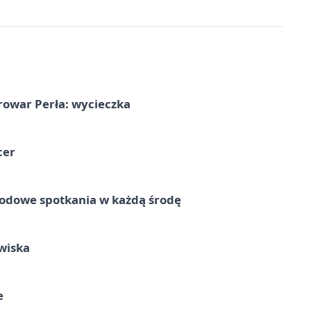
rowar Perła: wycieczka
cer
rodowe spotkania w każdą środę
wiska
e