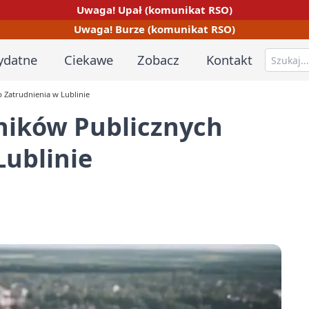
Uwaga! Upał (komunikat RSO)
Uwaga! Burze (komunikat RSO)
ydatne
Ciekawe
Zobacz
Kontakt
 Zatrudnienia w Lublinie
ników Publicznych
Lublinie