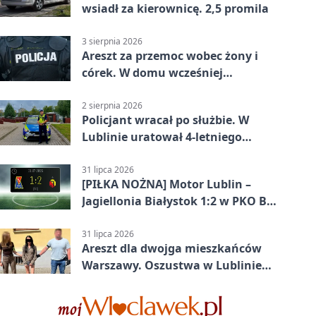
wsiadł za kierownicę. 2,5 promila
3 sierpnia 2026
Areszt za przemoc wobec żony i
córek. W domu wcześniej
interweniowała policja
2 sierpnia 2026
Policjant wracał po służbie. W
Lublinie uratował 4-letniego
chłopca
31 lipca 2026
[PIŁKA NOŻNA] Motor Lublin –
Jagiellonia Białystok 1:2 w PKO BP
Ekstraklasie. Gol w końcówce
zabrał gospodarzom remis
31 lipca 2026
Areszt dla dwojga mieszkańców
Warszawy. Oszustwa w Lublinie
miały kosztować niemal 100 tys. zł