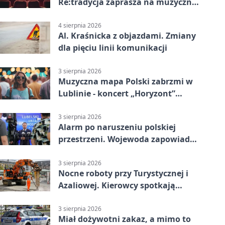
Re:tradycja zaprasza na muzyczną
noc
4 sierpnia 2026
Al. Kraśnicka z objazdami. Zmiany
dla pięciu linii komunikacji
3 sierpnia 2026
Muzyczna mapa Polski zabrzmi w
Lublinie - koncert „Horyzont”
nadciąga.
3 sierpnia 2026
Alarm po naruszeniu polskiej
przestrzeni. Wojewoda zapowiada
zmiany
3 sierpnia 2026
Nocne roboty przy Turystycznej i
Azaliowej. Kierowcy spotkają
utrudnienia
3 sierpnia 2026
Miał dożywotni zakaz, a mimo to