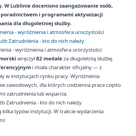
cy. W Lublinie doceniono zaangażowanie osób,
, poradnictwem i programami aktywizacji
nia dla długoletniej służby.
ienia - wyróżnienia i atmosfera uroczystości
żb Zatrudnienia - kto do nich należy
enia - wyróżnienia i atmosfera uroczystości
morski
wręczył
82 medale
za długoletnią służbę.
ferencyjnym
i miała charakter oficjalny — z
ły w instytucjach rynku pracy. Wyróżnienia
ców zawodowych, dla których codzienna praca często
i zatrudnienia lub wsparcia.
b Zatrudnienia - kto do nich należy
 kilka typów instytucji. W trakcie wydarzenia
mi: