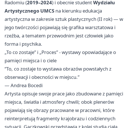
Radomiu
(
2019–2024
) i obecnie student
Wydziału
Artystycznego UMCS
na kierunku edukacja
artystyczna w zakresie sztuk plastycznych (II rok) — w
jego twórczości pojawiają się grafika warsztatowa i
rzeźba, a tematem przewodnim jest człowiek jako
forma i psychika.
„To co zostaje” i „Proces” - wystawy opowiadające o
pamięci miejsca i o ciele
“To, co zostaje to wystawa obrazów powstałych z
obserwacji i obecności w miejscu.”
— Andrea Bocedi
Artysta opisuje swoje prace jako zbudowane z pamięci
miejsca, światła i atmosfery chwili; obok plenerów
pojawiają się obrazy pracowane w pracowni, które
reinterpretują fragmenty krajobrazu i codziennych
sytuacji. Gaczkowski przedstawia z kolei studia ciała,