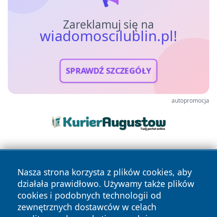
Zareklamuj się na
wiadomoscilublin.pl!
SPRAWDŹ SZCZEGÓŁY
autopromocja
Nasza strona korzysta z plików cookies, aby
działała prawidłowo. Używamy także plików
cookies i podobnych technologii od
zewnętrznych dostawców w celach
Copyright © 2026 wiadomoscilublin.pl Wszystkie prawa