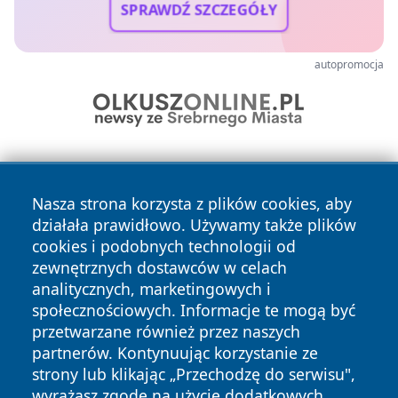
SPRAWDŹ SZCZEGÓŁY
autopromocja
Nasza strona korzysta z plików cookies, aby
działała prawidłowo. Używamy także plików
cookies i podobnych technologii od
zewnętrznych dostawców w celach
Copyright © 2026 wiadomoscilublin.pl Wszystkie prawa
analitycznych, marketingowych i
zastrzeżone.
społecznościowych. Informacje te mogą być
przetwarzane również przez naszych
partnerów. Kontynuując korzystanie ze
Polityka
Polityka
News
Autorzy
strony lub klikając „Przechodzę do serwisu",
Prywatności
Cookies
wyrażasz zgodę na użycie dodatkowych