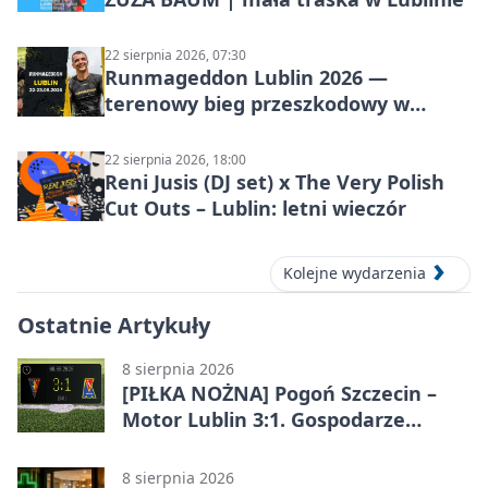
22 sierpnia 2026, 07:30
Runmageddon Lublin 2026 —
terenowy bieg przeszkodowy w
Lublinie
22 sierpnia 2026, 18:00
Reni Jusis (DJ set) x The Very Polish
Cut Outs – Lublin: letni wieczór
Kolejne wydarzenia
Ostatnie Artykuły
8 sierpnia 2026
[PIŁKA NOŻNA] Pogoń Szczecin –
Motor Lublin 3:1. Gospodarze
skuteczniejsi w 3. kolejce PKO BP
Ekstraklasy
8 sierpnia 2026