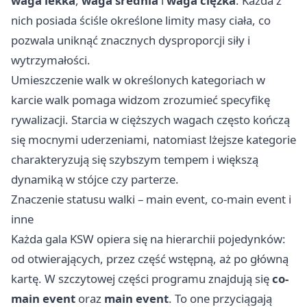
waga lekka
,
waga średnia
i
waga ciężka
. Każda z
nich posiada ściśle określone limity masy ciała, co
pozwala uniknąć znacznych dysproporcji siły i
wytrzymałości.
Umieszczenie walk w określonych kategoriach w
karcie walk pomaga widzom zrozumieć specyfikę
rywalizacji. Starcia w cięższych wagach często kończą
się mocnymi uderzeniami, natomiast lżejsze kategorie
charakteryzują się szybszym tempem i większą
dynamiką w stójce czy parterze.
Znaczenie statusu walki – main event, co-main event i
inne
Każda gala KSW opiera się na hierarchii pojedynków:
od otwierających, przez część wstępną, aż po główną
kartę. W szczytowej części programu znajdują się
co-
main event
oraz
main event
. To one przyciągają