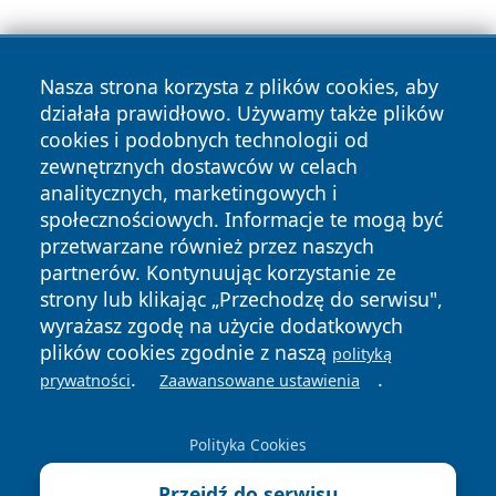
Nasza strona korzysta z plików cookies, aby
działała prawidłowo. Używamy także plików
cookies i podobnych technologii od
zewnętrznych dostawców w celach
Copyright © 2026 wiadomoscilublin.pl Wszystkie prawa
analitycznych, marketingowych i
zastrzeżone.
społecznościowych. Informacje te mogą być
przetwarzane również przez naszych
partnerów. Kontynuując korzystanie ze
Polityka
Polityka
News
Autorzy
strony lub klikając „Przechodzę do serwisu",
Prywatności
Cookies
wyrażasz zgodę na użycie dodatkowych
plików cookies zgodnie z naszą
polityką
.
.
prywatności
Zaawansowane ustawienia
Polityka Cookies
Przejdź do serwisu