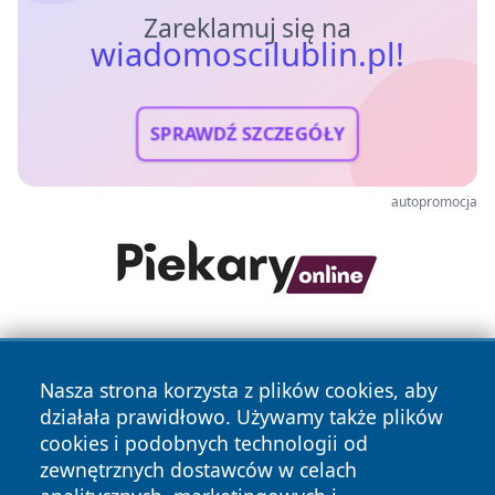
Zareklamuj się na
wiadomoscilublin.pl!
SPRAWDŹ SZCZEGÓŁY
autopromocja
Nasza strona korzysta z plików cookies, aby
działała prawidłowo. Używamy także plików
cookies i podobnych technologii od
zewnętrznych dostawców w celach
Copyright © 2026 wiadomoscilublin.pl Wszystkie prawa