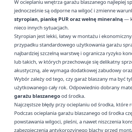
W ocieplaniu wnętrza garażu blaszanego najlepiej spr
jednocześnie są odporne na wilgoć i zmienne warunki
styropian, piankę PUR oraz wełnę mineralną
— k
nieco innych sytuacjach.
Styropian jest lekki, łatwy w montażu i ekonomiczny
przypadku standardowego użytkowania garażu spraw
najbardziej szczelną warstwę i ogranicza ryzyko kon
lub takich, w których przechowuje się delikatny sprz
akustyczną, ale wymaga dodatkowej zabudowy oraz 
Wybór zależy od tego, czy garaż blaszany ma być ty
użytkowanego cały rok. Odpowiednio dobrany mater
garażu blaszanego
od środka.
Najczęstsze błędy przy ocieplaniu od środka, które r
Podczas ocieplania garażu blaszanego od środka czę
powstawania wilgoci, pleśni, a nawet niszczenia kons
zabezpieczenia antykorozyjnego blachy przed montaż