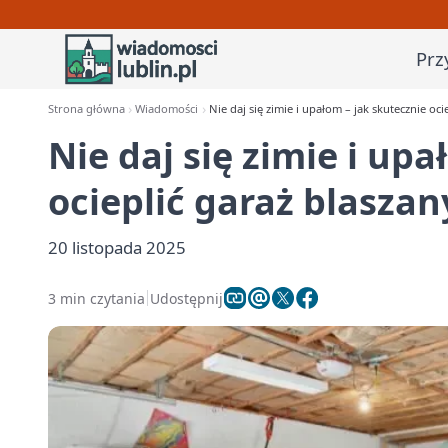
Prz
Strona główna
Wiadomości
Nie daj się zimie i upałom – jak skutecznie oc
Nie daj się zimie i up
ocieplić garaż blaszan
20 listopada 2025
3 min czytania
Udostępnij