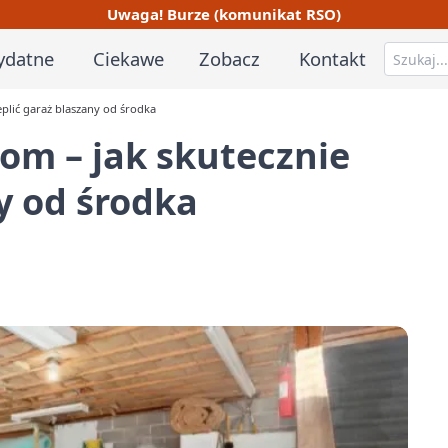
Uwaga! Burze (komunikat RSO)
ydatne
Ciekawe
Zobacz
Kontakt
ieplić garaż blaszany od środka
ałom – jak skutecznie
y od środka