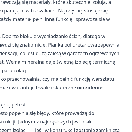
awdzają się materiały, które skutecznie izolują, a
 panujące w blaszakach. Najczęściej stosuje się
ażdy materiał pełni inną funkcję i sprawdza się w
. Dobrze blokuje wychładzanie ścian, dlatego w
dzi się znakomicie. Pianka poliuretanowa zapewnia
densacji, co jest dużą zaletą w garażach ogrzewanych
ęt. Wełna mineralna daje świetną izolację termiczną i
paroizolacji.
lko przechowalnią, czy ma pełnić funkcję warsztatu
iał gwarantuje trwałe i skuteczne
ocieplenie
ujnują efekt
sto popełnia się błędy, które prowadzą do
trukcji. Jednym z najczęstszych jest brak
em izolacji — jeśli w konstrukcji zostanie zamknięta