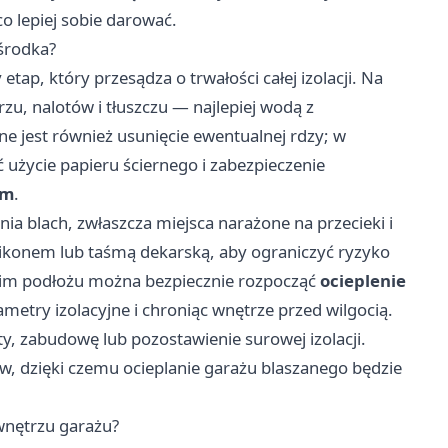
co lepiej sobie darować.
środka?
ap, który przesądza o trwałości całej izolacji. Na
rzu, nalotów i tłuszczu — najlepiej wodą z
 jest również usunięcie ewentualnej rdzy; w
użycie papieru ściernego i zabezpieczenie
ym
.
nia blach, zwłaszcza miejsca narażone na przecieki i
ilikonem lub taśmą dekarską, aby ograniczyć ryzyko
im podłożu można bezpiecznie rozpocząć
ocieplenie
etry izolacyjne i chroniąc wnętrze przed wilgocią.
, zabudowę lub pozostawienie surowej izolacji.
łów, dzięki czemu ocieplanie garażu blaszanego będzie
 wnętrzu garażu?