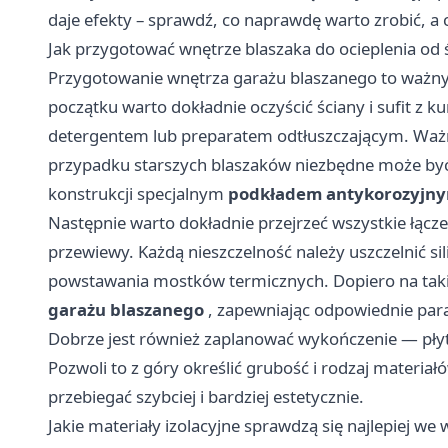
daje efekty – sprawdź, co naprawdę warto zrobić, a 
Jak przygotować wnętrze blaszaka do ocieplenia od 
Przygotowanie wnętrza garażu blaszanego to ważny et
początku warto dokładnie oczyścić ściany i sufit z ku
detergentem lub preparatem odtłuszczającym. Ważne
przypadku starszych blaszaków niezbędne może być 
konstrukcji specjalnym
podkładem antykorozyjn
Następnie warto dokładnie przejrzeć wszystkie łącze
przewiewy. Każdą nieszczelność należy uszczelnić s
powstawania mostków termicznych. Dopiero na tak
garażu blaszanego
, zapewniając odpowiednie param
Dobrze jest również zaplanować wykończenie — płyty
Pozwoli to z góry określić grubość i rodzaj materia
przebiegać szybciej i bardziej estetycznie.
Jakie materiały izolacyjne sprawdzą się najlepiej we