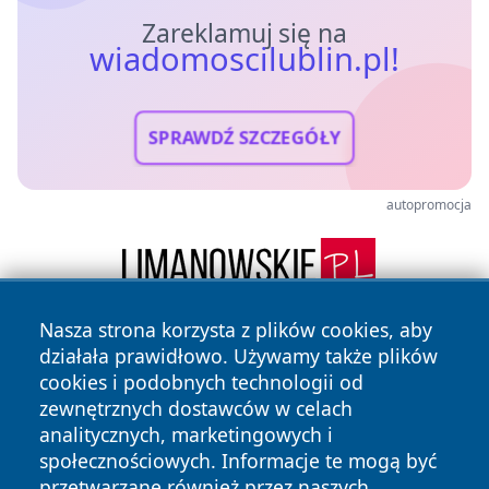
Zareklamuj się na
wiadomoscilublin.pl!
SPRAWDŹ SZCZEGÓŁY
autopromocja
Nasza strona korzysta z plików cookies, aby
działała prawidłowo. Używamy także plików
cookies i podobnych technologii od
zewnętrznych dostawców w celach
analitycznych, marketingowych i
społecznościowych. Informacje te mogą być
Copyright © 2026 wiadomoscilublin.pl Wszystkie prawa
przetwarzane również przez naszych