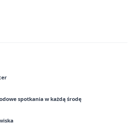
cer
rodowe spotkania w każdą środę
wiska