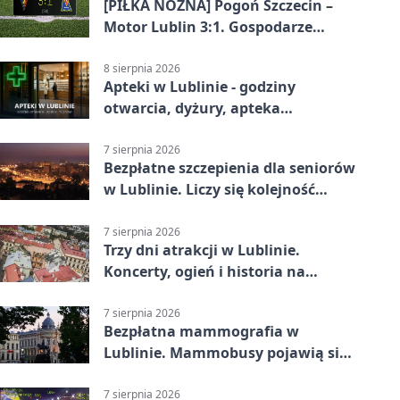
[PIŁKA NOŻNA] Pogoń Szczecin –
Motor Lublin 3:1. Gospodarze
skuteczniejsi w 3. kolejce PKO BP
Ekstraklasy
8 sierpnia 2026
Apteki w Lublinie - godziny
otwarcia, dyżury, apteka
całodobowa
7 sierpnia 2026
Bezpłatne szczepienia dla seniorów
w Lublinie. Liczy się kolejność
zgłoszeń
7 sierpnia 2026
Trzy dni atrakcji w Lublinie.
Koncerty, ogień i historia na
ulicach
7 sierpnia 2026
Bezpłatna mammografia w
Lublinie. Mammobusy pojawią się
w sześciu terminach
7 sierpnia 2026