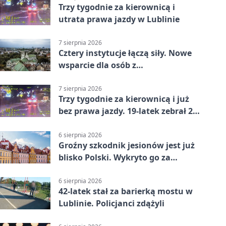
Trzy tygodnie za kierownicą i
utrata prawa jazdy w Lublinie
7 sierpnia 2026
Cztery instytucje łączą siły. Nowe
wsparcie dla osób z
niepełnosprawnościami
7 sierpnia 2026
Trzy tygodnie za kierownicą i już
bez prawa jazdy. 19-latek zebrał 23
punkty
6 sierpnia 2026
Groźny szkodnik jesionów jest już
blisko Polski. Wykryto go za
granicą
6 sierpnia 2026
42-latek stał za barierką mostu w
Lublinie. Policjanci zdążyli