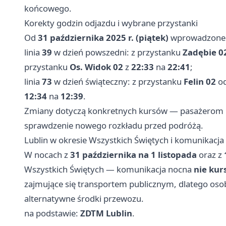
końcowego.
Korekty godzin odjazdu i wybrane przystanki
Od
31 października 2025 r. (piątek)
wprowadzone z
linia
39
w dzień powszedni: z przystanku
Zadębie 0
przystanku
Os. Widok 02
z
22:33
na
22:41
;
linia
73
w dzień świąteczny: z przystanku
Felin 02
o
12:34
na
12:39
.
Zmiany dotyczą konkretnych kursów — pasażerom 
sprawdzenie nowego rozkładu przed podróżą.
Lublin w okresie Wszystkich Świętych i komunikacja
W nocach z
31 października na 1 listopada
oraz z
Wszystkich Świętych — komunikacja nocna
nie kur
zajmujące się transportem publicznym, dlatego os
alternatywne środki przewozu.
na podstawie:
ZDTM Lublin
.