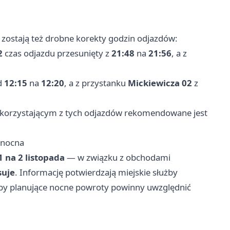
ostają też drobne korekty godzin odjazdów:
2
czas odjazdu przesunięty z
21:48
na
21:56
, a z
d
12:15
na
12:20
, a z przystanku
Mickiewicza 02
z
korzystającym z tych odjazdów rekomendowane jest
 nocna
1 na 2 listopada
— w związku z obchodami
suje
. Informację potwierdzają miejskie służby
oby planujące nocne powroty powinny uwzględnić