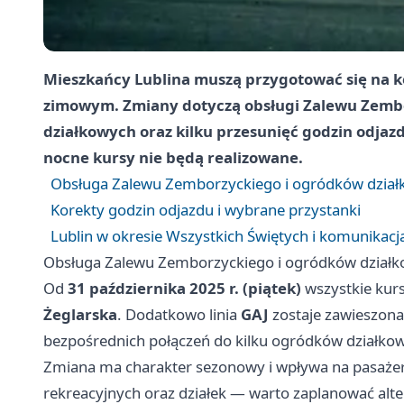
Mieszkańcy Lublina muszą przygotować się na k
zimowym. Zmiany dotyczą obsługi Zalewu Zembor
działkowych oraz kilku przesunięć godzin odjaz
nocne kursy nie będą realizowane.
Obsługa Zalewu Zemborzyckiego i ogródków dzia
Korekty godzin odjazdu i wybrane przystanki
Lublin w okresie Wszystkich Świętych i komunikacj
Obsługa Zalewu Zemborzyckiego i ogródków dział
Od
31 października 2025 r. (piątek)
wszystkie kursy
Żeglarska
. Dodatkowo linia
GAJ
zostaje zawieszona
bezpośrednich połączeń do kilku ogródków działkow
Zmiana ma charakter sezonowy i wpływa na pasażer
rekreacyjnych oraz działek — warto zaplanować alt