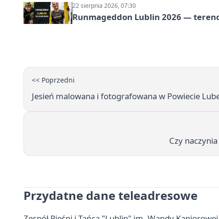
22 sierpnia 2026, 07:30
Runmageddon Lublin 2026 — tereno
<< Poprzedni
Jesień malowana i fotografowana w Powiecie Lube
Czy naczynia
Przydatne dane teleadresowe
Zespół Pieśni i Tańca "Lublin" im. Wandy Kaniorowej -