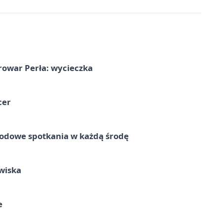
rowar Perła: wycieczka
cer
rodowe spotkania w każdą środę
wiska
e