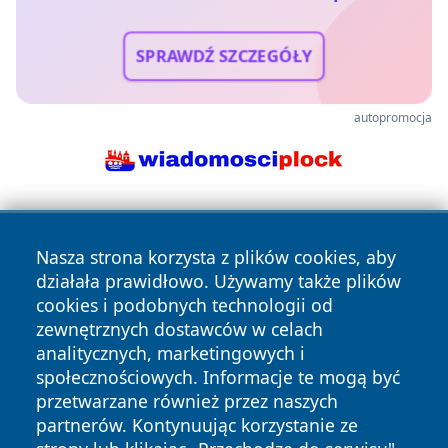
SPRAWDŹ SZCZEGÓŁY
autopromocja
Nasza strona korzysta z plików cookies, aby
działała prawidłowo. Używamy także plików
cookies i podobnych technologii od
zewnętrznych dostawców w celach
Copyright © 2026 wiadomoscilublin.pl Wszystkie prawa
analitycznych, marketingowych i
zastrzeżone.
społecznościowych. Informacje te mogą być
przetwarzane również przez naszych
partnerów. Kontynuując korzystanie ze
Polityka
Polityka
News
Autorzy