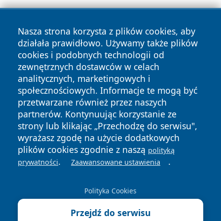
Nasza strona korzysta z plików cookies, aby
działała prawidłowo. Używamy także plików
cookies i podobnych technologii od
zewnętrznych dostawców w celach
Copyright © 2026 wiadomoscilublin.pl Wszystkie prawa
analitycznych, marketingowych i
zastrzeżone.
społecznościowych. Informacje te mogą być
przetwarzane również przez naszych
partnerów. Kontynuując korzystanie ze
Polityka
Polityka
News
Autorzy
strony lub klikając „Przechodzę do serwisu",
Prywatności
Cookies
wyrażasz zgodę na użycie dodatkowych
plików cookies zgodnie z naszą
polityką
.
.
prywatności
Zaawansowane ustawienia
Polityka Cookies
Przejdź do serwisu