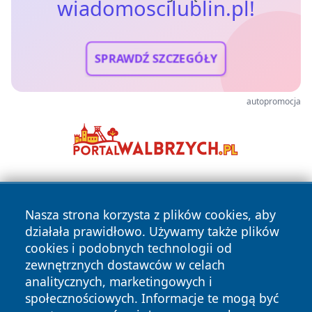
wiadomoscilublin.pl!
SPRAWDŹ SZCZEGÓŁY
autopromocja
Nasza strona korzysta z plików cookies, aby
działała prawidłowo. Używamy także plików
cookies i podobnych technologii od
zewnętrznych dostawców w celach
Copyright © 2026 wiadomoscilublin.pl Wszystkie prawa
analitycznych, marketingowych i
zastrzeżone.
społecznościowych. Informacje te mogą być