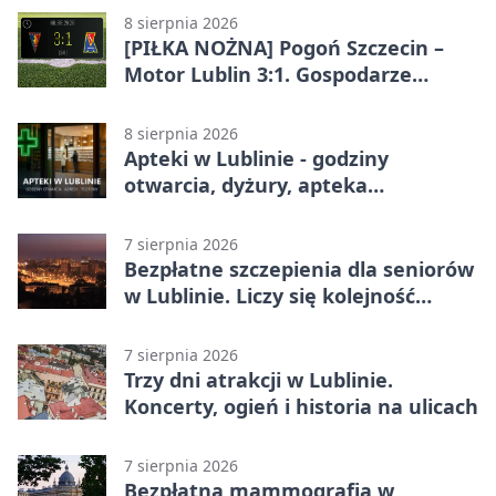
8 sierpnia 2026
[PIŁKA NOŻNA] Pogoń Szczecin –
Motor Lublin 3:1. Gospodarze
skuteczniejsi w 3. kolejce PKO BP
Ekstraklasy
8 sierpnia 2026
Apteki w Lublinie - godziny
otwarcia, dyżury, apteka
całodobowa
7 sierpnia 2026
Bezpłatne szczepienia dla seniorów
w Lublinie. Liczy się kolejność
zgłoszeń
7 sierpnia 2026
Trzy dni atrakcji w Lublinie.
Koncerty, ogień i historia na ulicach
7 sierpnia 2026
Bezpłatna mammografia w