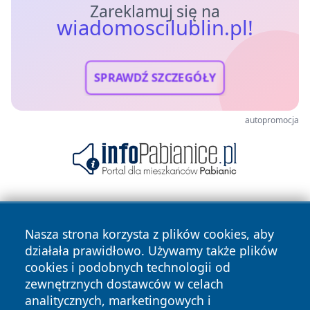
Zareklamuj się na
wiadomoscilublin.pl!
SPRAWDŹ SZCZEGÓŁY
autopromocja
Nasza strona korzysta z plików cookies, aby
działała prawidłowo. Używamy także plików
cookies i podobnych technologii od
zewnętrznych dostawców w celach
Copyright © 2026 wiadomoscilublin.pl Wszystkie prawa
analitycznych, marketingowych i
zastrzeżone.