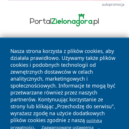
autopromocja
Nasza strona korzysta z plików cookies, aby
działała prawidłowo. Używamy także plików
cookies i podobnych technologii od
zewnętrznych dostawców w celach
Copyright © 2026 wiadomoscilublin.pl Wszystkie prawa
analitycznych, marketingowych i
zastrzeżone.
społecznościowych. Informacje te mogą być
przetwarzane również przez naszych
partnerów. Kontynuując korzystanie ze
Polityka
Polityka
News
Autorzy
strony lub klikając „Przechodzę do serwisu",
Prywatności
Cookies
wyrażasz zgodę na użycie dodatkowych
plików cookies zgodnie z naszą
polityką
.
.
prywatności
Zaawansowane ustawienia