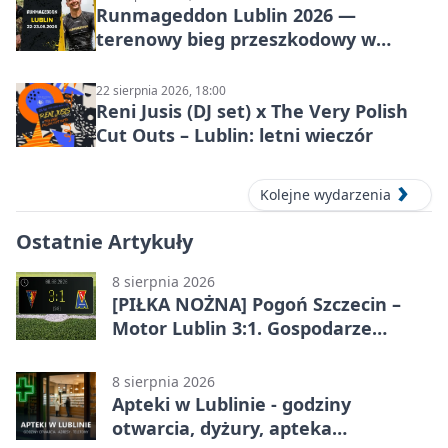
Runmageddon Lublin 2026 —
terenowy bieg przeszkodowy w
Lublinie
22 sierpnia 2026, 18:00
Reni Jusis (DJ set) x The Very Polish
Cut Outs – Lublin: letni wieczór
Kolejne wydarzenia
Ostatnie Artykuły
8 sierpnia 2026
[PIŁKA NOŻNA] Pogoń Szczecin –
Motor Lublin 3:1. Gospodarze
skuteczniejsi w 3. kolejce PKO BP
Ekstraklasy
8 sierpnia 2026
Apteki w Lublinie - godziny
otwarcia, dyżury, apteka