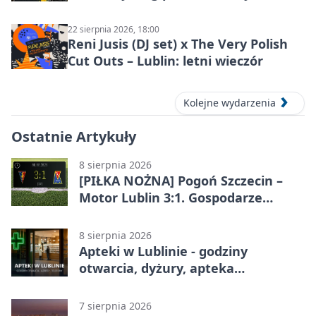
Lublinie
22 sierpnia 2026, 18:00
Reni Jusis (DJ set) x The Very Polish
Cut Outs – Lublin: letni wieczór
Kolejne wydarzenia
Ostatnie Artykuły
8 sierpnia 2026
[PIŁKA NOŻNA] Pogoń Szczecin –
Motor Lublin 3:1. Gospodarze
skuteczniejsi w 3. kolejce PKO BP
Ekstraklasy
8 sierpnia 2026
Apteki w Lublinie - godziny
otwarcia, dyżury, apteka
całodobowa
7 sierpnia 2026