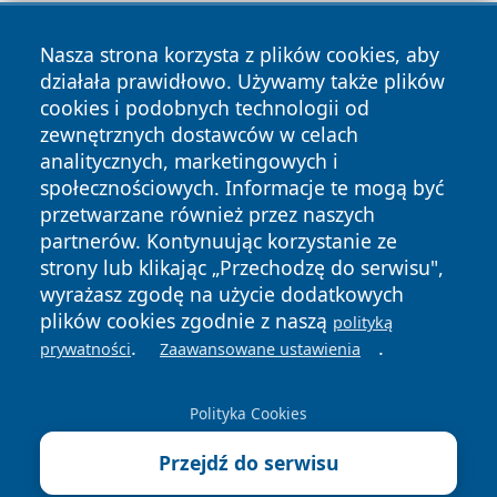
Nasza strona korzysta z plików cookies, aby
działała prawidłowo. Używamy także plików
cookies i podobnych technologii od
zewnętrznych dostawców w celach
Copyright © 2026 wiadomoscilublin.pl Wszystkie prawa
analitycznych, marketingowych i
zastrzeżone.
społecznościowych. Informacje te mogą być
przetwarzane również przez naszych
partnerów. Kontynuując korzystanie ze
Polityka
Polityka
News
Autorzy
strony lub klikając „Przechodzę do serwisu",
Prywatności
Cookies
wyrażasz zgodę na użycie dodatkowych
plików cookies zgodnie z naszą
polityką
.
.
prywatności
Zaawansowane ustawienia
Polityka Cookies
Przejdź do serwisu