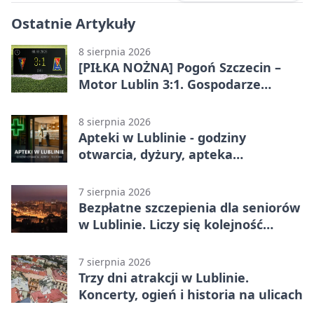
Ostatnie Artykuły
8 sierpnia 2026
[PIŁKA NOŻNA] Pogoń Szczecin –
Motor Lublin 3:1. Gospodarze
skuteczniejsi w 3. kolejce PKO BP
Ekstraklasy
8 sierpnia 2026
Apteki w Lublinie - godziny
otwarcia, dyżury, apteka
całodobowa
7 sierpnia 2026
Bezpłatne szczepienia dla seniorów
w Lublinie. Liczy się kolejność
zgłoszeń
7 sierpnia 2026
Trzy dni atrakcji w Lublinie.
Koncerty, ogień i historia na ulicach