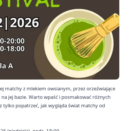
cej matchy z mlekiem owsianym, przez orzeźwiające
 na jej bazie. Warto wpaść i posmakować różnych
sz tylko popatrzeć, jak wygląda świat matchy od
26 (niedziela), godz. 18:00