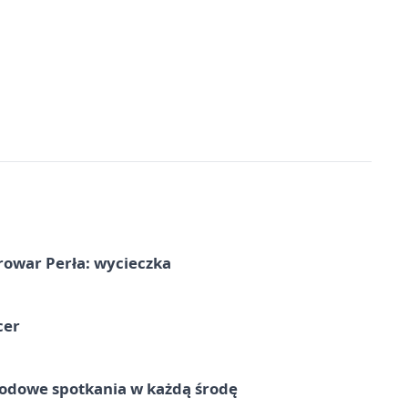
rowar Perła: wycieczka
cer
rodowe spotkania w każdą środę