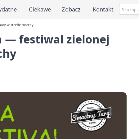
ydatne
Ciekawe
Zobacz
Kontakt
baty w strefie matchy
 — festiwal zielonej
chy