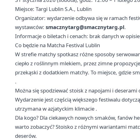
Miejsce: Targi Lublin S.A., Lublin
Organizator: wydarzenie odbywa się w ramach fest
wystawców:
smacznytarg@smacznytarg.pl
.
Informacje o biletach i cenach: brak danych w opisi
Co będzie na Matcha Festival Lublin
W strefie matchy spotkasz różne sposoby serwowani
ciepło z roślinnym mlekiem, przez zimne propozycj
przekąski z dodatkiem matchy. To miejsce, gdzie smak
.
Można się spodziewać stoisk z napojami i deserami
Wydarzenie jest częścią większego festiwalu dotyczą
utrzymana w azjatyckim klimacie .
Dla kogo? Dla ciekawych nowych smaków, fanów herb
warto zobaczyć? Stoisko z różnymi wariantami mat
deserów.