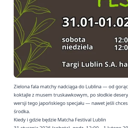
Zielona fala matchy nadciąga do Lublina — od gorą
koktajle z musem truskawkowym, po słodkie desery
wersji tego japońskiego specjału — nawet jeśli chce
środka.
Kiedy i gdzie będzie Matcha Festival Lublin
31 stycznia 2026 (sobota), godz. 12:00 – 1 lutego 20