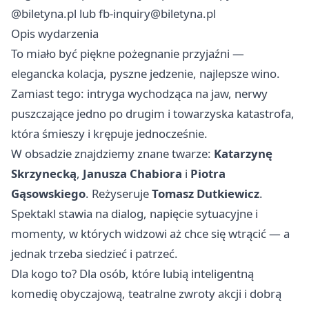
@biletyna.pl lub
fb-inquiry@biletyna.pl
Opis wydarzenia
To miało być piękne pożegnanie przyjaźni —
elegancka kolacja, pyszne jedzenie, najlepsze wino.
Zamiast tego: intryga wychodząca na jaw, nerwy
puszczające jedno po drugim i towarzyska katastrofa,
która śmieszy i krępuje jednocześnie.
W obsadzie znajdziemy znane twarze:
Katarzynę
Skrzynecką
,
Janusza Chabiora
i
Piotra
Gąsowskiego
. Reżyseruje
Tomasz Dutkiewicz
.
Spektakl stawia na dialog, napięcie sytuacyjne i
momenty, w których widzowi aż chce się wtrącić — a
jednak trzeba siedzieć i patrzeć.
Dla kogo to? Dla osób, które lubią inteligentną
komedię obyczajową, teatralne zwroty akcji i dobrą