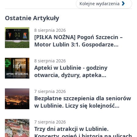
Kolejne wydarzenia
Ostatnie Artykuły
8 sierpnia 2026
[PIŁKA NOŻNA] Pogoń Szczecin –
Motor Lublin 3:1. Gospodarze
skuteczniejsi w 3. kolejce PKO BP
Ekstraklasy
8 sierpnia 2026
Apteki w Lublinie - godziny
otwarcia, dyżury, apteka
całodobowa
7 sierpnia 2026
Bezpłatne szczepienia dla seniorów
w Lublinie. Liczy się kolejność
zgłoszeń
7 sierpnia 2026
Trzy dni atrakcji w Lublinie.
Koncerty, ogień i historia na ulicach