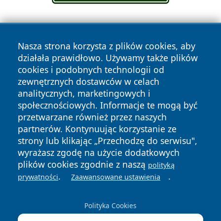
Nasza strona korzysta z plików cookies, aby
działała prawidłowo. Używamy także plików
cookies i podobnych technologii od
zewnętrznych dostawców w celach
Copyright © 2026 wiadomoscilublin.pl Wszystkie prawa
analitycznych, marketingowych i
zastrzeżone.
społecznościowych. Informacje te mogą być
przetwarzane również przez naszych
partnerów. Kontynuując korzystanie ze
Polityka
Polityka
News
Autorzy
strony lub klikając „Przechodzę do serwisu",
Prywatności
Cookies
wyrażasz zgodę na użycie dodatkowych
plików cookies zgodnie z naszą
polityką
.
.
prywatności
Zaawansowane ustawienia
Polityka Cookies