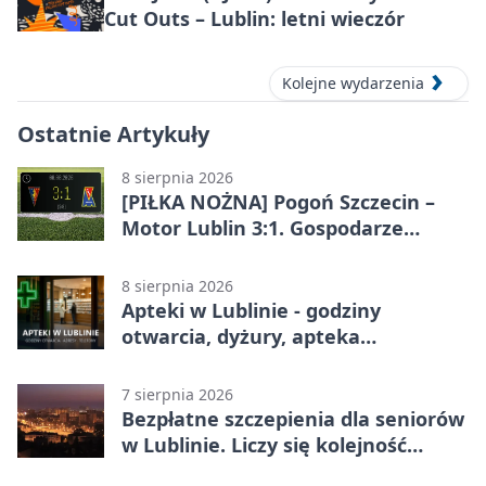
Cut Outs – Lublin: letni wieczór
Kolejne wydarzenia
Ostatnie Artykuły
8 sierpnia 2026
[PIŁKA NOŻNA] Pogoń Szczecin –
Motor Lublin 3:1. Gospodarze
skuteczniejsi w 3. kolejce PKO BP
Ekstraklasy
8 sierpnia 2026
Apteki w Lublinie - godziny
otwarcia, dyżury, apteka
całodobowa
7 sierpnia 2026
Bezpłatne szczepienia dla seniorów
w Lublinie. Liczy się kolejność
zgłoszeń