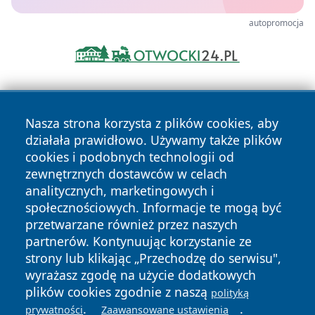
autopromocja
Nasza strona korzysta z plików cookies, aby
działała prawidłowo. Używamy także plików
cookies i podobnych technologii od
zewnętrznych dostawców w celach
Copyright © 2026 wiadomoscilublin.pl Wszystkie prawa
analitycznych, marketingowych i
zastrzeżone.
społecznościowych. Informacje te mogą być
przetwarzane również przez naszych
partnerów. Kontynuując korzystanie ze
Polityka
Polityka
News
Autorzy
strony lub klikając „Przechodzę do serwisu",
Prywatności
Cookies
wyrażasz zgodę na użycie dodatkowych
plików cookies zgodnie z naszą
polityką
.
.
prywatności
Zaawansowane ustawienia