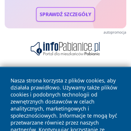
SPRAWDŹ SZCZEGÓŁY
autopromocja
Nasza strona korzysta z plików cookies, aby
działała prawidłowo. Używamy także plików
cookies i podobnych technologii od
zewnętrznych dostawców w celach
Copyright © 2026 wiadomoscilublin.pl Wszystkie prawa
analitycznych, marketingowych i
zastrzeżone.
społecznościowych. Informacje te mogą być
przetwarzane również przez naszych
partnerów. Kontynuując korzystanie ze
Polityka
Polityka