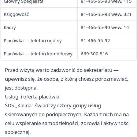
Główny Specjalista
81-466-55-93 wew. 115
Księgowość
81-466-55-93 wew. 321
Kadry
81-466-55-90 wew. 14
Placówka — telefon ogólny
81-466-55-92
Placówka — telefon komórkowy
669 300 816
Przed wizytą warto zadzwonić do sekretariatu —
upewnisz się, że osoba, z którą chcesz porozmawiać,
jest dostępna.
Usługi i oferta placówki
ŚDS „Kalina" świadczy cztery grupy usług
skierowanych do podopiecznych. Każda z nich ma na
celu wspieranie samodzielności, zdrowia i aktywności
społecznej.