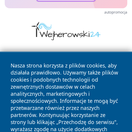
autopromocja
Nasza strona korzysta z plików cookies, aby
działała prawidłowo. Używamy także plików
cookies i podobnych technologii od
zewnętrznych dostawców w celach
Copyright © 2026 wiadomoscilublin.pl Wszystkie prawa
analitycznych, marketingowych i
zastrzeżone.
społecznościowych. Informacje te mogą być
przetwarzane również przez naszych
partnerów. Kontynuując korzystanie ze
Polityka
Polityka
News
Autorzy
strony lub klikając „Przechodzę do serwisu",
Prywatności
Cookies
wyrażasz zgodę na użycie dodatkowych