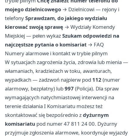
trybie pilnym
Chcę znaleźć numer telefonu do
mojego dzielnicowego
→
Dzielnicowi — rejony i
telefony
Sprawdzam, do jakiego wydziału
kierować swoją sprawę
→
Wydziały Komendy
Miejskiej — pełen wykaz
Szukam odpowiedzi na
najczęstsze pytania o komisariat
→
FAQ
Numery alarmowe i kontakt w trybie pilnym
W sytuacjach zagrożenia życia, zdrowia lub mienia —
włamaniach, kradzieżach w toku, awanturach,
wypadkach — zadzwoń najpierw pod
112
(numer
alarmowy, bezpłatny) lub
997
(Policja). Dla spraw
wymagających natychmiastowej interwencji na
terenie działania I Komisariatu możesz też
skontaktować się bezpośrednio z
dyżurnym
komisariatu
pod numer 47 811 24 00. Dyżurny
przyjmuje zgłoszenia alarmowe, koordynuje wyjazdy