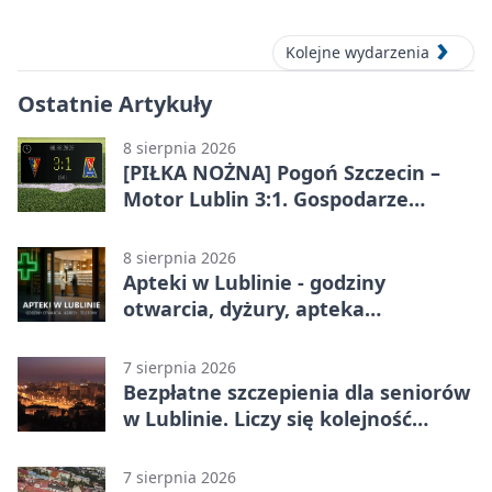
Kolejne wydarzenia
Ostatnie Artykuły
8 sierpnia 2026
[PIŁKA NOŻNA] Pogoń Szczecin –
Motor Lublin 3:1. Gospodarze
skuteczniejsi w 3. kolejce PKO BP
Ekstraklasy
8 sierpnia 2026
Apteki w Lublinie - godziny
otwarcia, dyżury, apteka
całodobowa
7 sierpnia 2026
Bezpłatne szczepienia dla seniorów
w Lublinie. Liczy się kolejność
zgłoszeń
7 sierpnia 2026