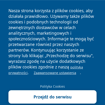
Nasza strona korzysta z plików cookies, aby
działała prawidłowo. Używamy także plików
cookies i podobnych technologii od
zewnętrznych dostawców w celach
Copyright © 2026 wiadomoscilublin.pl Wszystkie prawa
analitycznych, marketingowych i
zastrzeżone.
społecznościowych. Informacje te mogą być
przetwarzane również przez naszych
partnerów. Kontynuując korzystanie ze
Polityka
Polityka
News
Autorzy
strony lub klikając „Przechodzę do serwisu",
Prywatności
Cookies
wyrażasz zgodę na użycie dodatkowych
plików cookies zgodnie z naszą
polityką
.
.
prywatności
Zaawansowane ustawienia
Polityka Cookies
Przejdź do serwisu