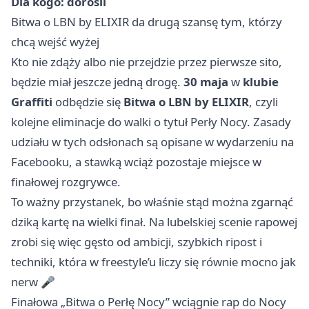
Dla kogo: dorośli
Bitwa o LBN by ELIXIR da drugą szansę tym, którzy
chcą wejść wyżej
Kto nie zdąży albo nie przejdzie przez pierwsze sito,
będzie miał jeszcze jedną drogę.
30 maja
w
klubie
Graffiti
odbędzie się
Bitwa o LBN by ELIXIR
, czyli
kolejne eliminacje do walki o tytuł Perły Nocy. Zasady
udziału w tych odsłonach są opisane w wydarzeniu na
Facebooku, a stawką wciąż pozostaje miejsce w
finałowej rozgrywce.
To ważny przystanek, bo właśnie stąd można zgarnąć
dziką kartę na wielki finał. Na lubelskiej scenie rapowej
zrobi się więc gęsto od ambicji, szybkich ripost i
techniki, która w freestyle’u liczy się równie mocno jak
nerw 🎤
Finałowa „Bitwa o Perłę Nocy” wciągnie rap do Nocy