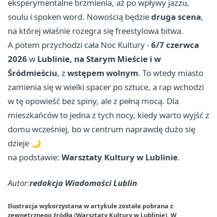
eksperymentalne brzmienia, aż po wpływy jazzu,
soulu i spoken word. Nowością będzie
druga scena
,
na której właśnie rozegra się freestylowa bitwa.
A potem przychodzi cała Noc Kultury -
6/7 czerwca
2026
w
Lublinie, na Starym Mieście i w
Śródmieściu
, z
wstępem wolnym
. To wtedy miasto
zamienia się w wielki spacer po sztuce, a rap wchodzi
w tę opowieść bez spiny, ale z pełną mocą. Dla
mieszkańców to jedna z tych nocy, kiedy warto wyjść z
domu wcześniej, bo w centrum naprawdę dużo się
dzieje 🌙
na podstawie:
Warsztaty Kultury w Lublinie
.
Autor:
redakcja Wiadomości Lublin
Ilustracja wykorzystana w artykule została pobrana z
zewnętrznego źródła (Warsztaty Kultury w Lublinie). W