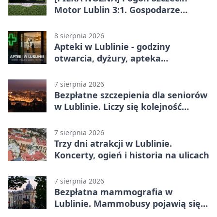
Motor Lublin 3:1. Gospodarze
skuteczniejsi w 3. kolejce PKO BP
Ekstraklasy
8 sierpnia 2026
Apteki w Lublinie - godziny
otwarcia, dyżury, apteka
całodobowa
7 sierpnia 2026
Bezpłatne szczepienia dla seniorów
w Lublinie. Liczy się kolejność
zgłoszeń
7 sierpnia 2026
Trzy dni atrakcji w Lublinie.
Koncerty, ogień i historia na ulicach
7 sierpnia 2026
Bezpłatna mammografia w
Lublinie. Mammobusy pojawią się
w sześciu terminach