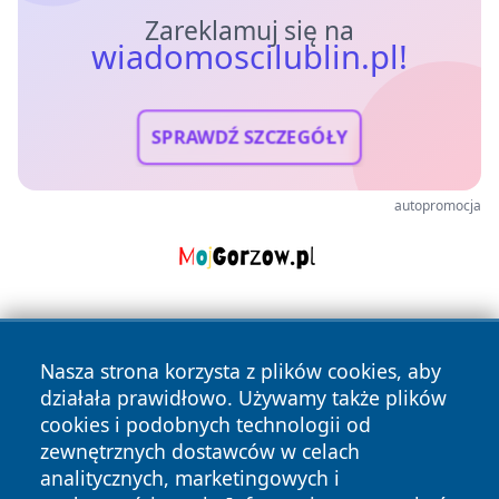
Zareklamuj się na
wiadomoscilublin.pl!
SPRAWDŹ SZCZEGÓŁY
autopromocja
Nasza strona korzysta z plików cookies, aby
działała prawidłowo. Używamy także plików
cookies i podobnych technologii od
zewnętrznych dostawców w celach
Copyright © 2026 wiadomoscilublin.pl Wszystkie prawa
analitycznych, marketingowych i
zastrzeżone.