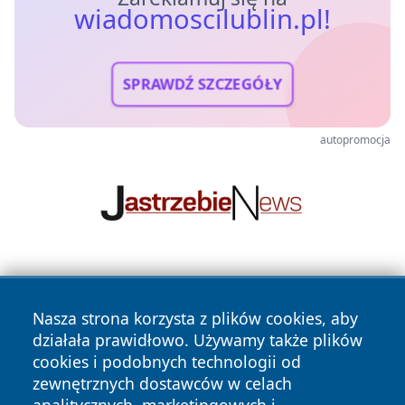
wiadomoscilublin.pl!
SPRAWDŹ SZCZEGÓŁY
autopromocja
Nasza strona korzysta z plików cookies, aby
działała prawidłowo. Używamy także plików
cookies i podobnych technologii od
zewnętrznych dostawców w celach
Copyright © 2026 wiadomoscilublin.pl Wszystkie prawa