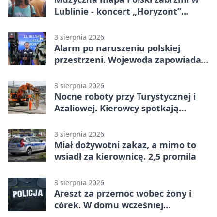
Lublinie - koncert „Horyzont”
nadciąga.
3 sierpnia 2026
Alarm po naruszeniu polskiej
przestrzeni. Wojewoda zapowiada
zmiany
3 sierpnia 2026
Nocne roboty przy Turystycznej i
Azaliowej. Kierowcy spotkają
utrudnienia
3 sierpnia 2026
Miał dożywotni zakaz, a mimo to
wsiadł za kierownicę. 2,5 promila
3 sierpnia 2026
Areszt za przemoc wobec żony i
córek. W domu wcześniej
interweniowała policja