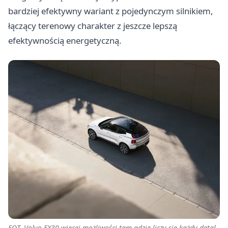
bardziej efektywny wariant z pojedynczym silnikiem,
łączący terenowy charakter z jeszcze lepszą
efektywnością energetyczną.
FOT. Volvo EX30 więcej możliwości tam gdzie liczy się każdy detal