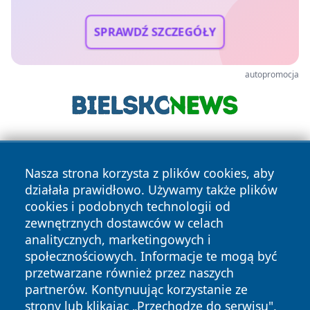
SPRAWDŹ SZCZEGÓŁY
autopromocja
Nasza strona korzysta z plików cookies, aby
działała prawidłowo. Używamy także plików
cookies i podobnych technologii od
zewnętrznych dostawców w celach
Copyright © 2026 wiadomoscilublin.pl Wszystkie prawa
analitycznych, marketingowych i
zastrzeżone.
społecznościowych. Informacje te mogą być
przetwarzane również przez naszych
partnerów. Kontynuując korzystanie ze
Polityka
Polityka
News
Autorzy
strony lub klikając „Przechodzę do serwisu",
Prywatności
Cookies