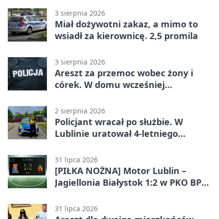
3 sierpnia 2026
Miał dożywotni zakaz, a mimo to
wsiadł za kierownicę. 2,5 promila
3 sierpnia 2026
Areszt za przemoc wobec żony i
córek. W domu wcześniej
interweniowała policja
2 sierpnia 2026
Policjant wracał po służbie. W
Lublinie uratował 4-letniego
chłopca
31 lipca 2026
[PIŁKA NOŻNA] Motor Lublin –
Jagiellonia Białystok 1:2 w PKO BP
Ekstraklasie. Gol w końcówce
zabrał gospodarzom remis
31 lipca 2026