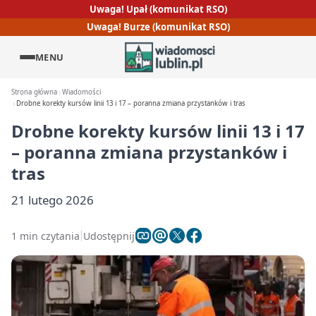
Uwaga! Upał (komunikat RSO)
Uwaga! Burze (komunikat RSO)
MENU
Strona główna
Wiadomości
Drobne korekty kursów linii 13 i 17 – poranna zmiana przystanków i tras
Drobne korekty kursów linii 13 i 17
– poranna zmiana przystanków i
tras
21 lutego 2026
1 min czytania
Udostępnij