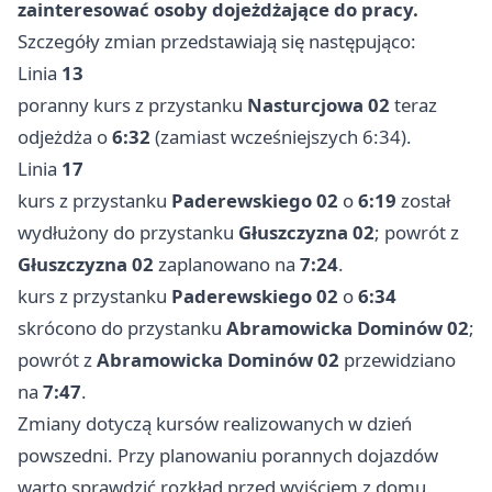
zainteresować osoby dojeżdżające do pracy.
Szczegóły zmian przedstawiają się następująco:
Linia
13
poranny kurs z przystanku
Nasturcjowa 02
teraz
odjeżdża o
6:32
(zamiast wcześniejszych 6:34).
Linia
17
kurs z przystanku
Paderewskiego 02
o
6:19
został
wydłużony do przystanku
Głuszczyzna 02
; powrót z
Głuszczyzna 02
zaplanowano na
7:24
.
kurs z przystanku
Paderewskiego 02
o
6:34
skrócono do przystanku
Abramowicka Dominów 02
;
powrót z
Abramowicka Dominów 02
przewidziano
na
7:47
.
Zmiany dotyczą kursów realizowanych w dzień
powszedni. Przy planowaniu porannych dojazdów
warto sprawdzić rozkład przed wyjściem z domu.