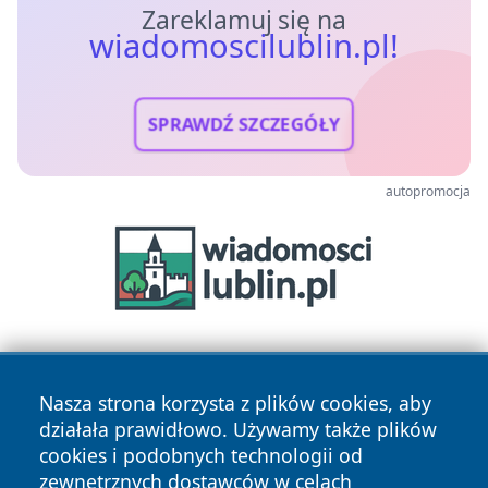
Zareklamuj się na
wiadomoscilublin.pl!
SPRAWDŹ SZCZEGÓŁY
autopromocja
Nasza strona korzysta z plików cookies, aby
działała prawidłowo. Używamy także plików
cookies i podobnych technologii od
zewnętrznych dostawców w celach